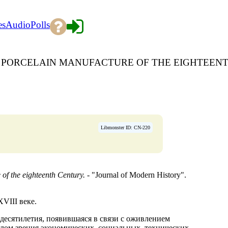
es
Audio
Polls
T PORCELAIN MANUFACTURE OF THE EIGHTEEN
Libmonster ID: CN-220
 the eighteenth Century. -
"Journal of Modern History".
VIII веке.
десятилетия, появившаяся в связи с оживлением
глом зрения экономических, социальных, технических