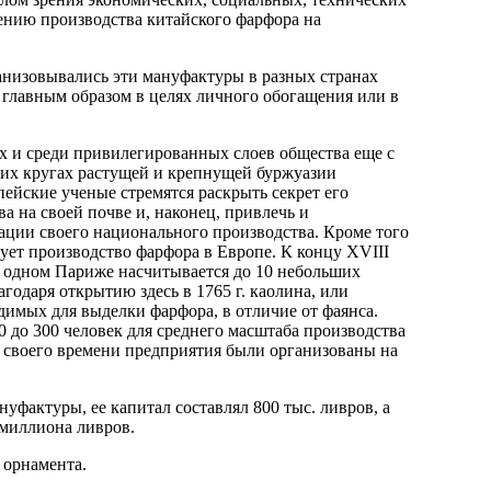
ению производства китайского фарфора на
ганизовывались эти мануфактуры в разных странах
а главным образом в целях личного обогащения или в
х и среди привилегированных слоев общества еще с
оких кругах растущей и крепнущей буржуазии
опейские ученые стремятся раскрыть секрет его
а на своей почве и, наконец, привлечь и
ации своего национального производства. Кроме того
ует производство фарфора в Европе. К концу XVIII
в одном Париже насчитывается до 10 небольших
агодаря открытию здесь в 1765 г. каолина, или
одимых для выделки фарфора, в отличие от фаянса.
0 до 300 человек для среднего масштаба производства
я своего времени предприятия были организованы на
уфактуры, ее капитал составлял 800 тыс. ливров, а
 миллиона ливров.
 орнамента.