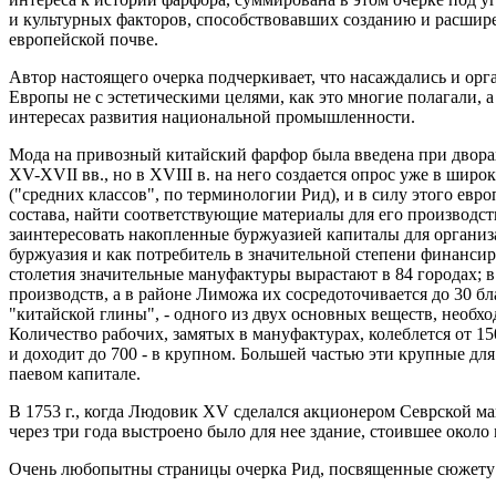
и культурных факторов, способствовавших созданию и расшир
европейской почве.
Автор настоящего очерка подчеркивает, что насаждались и ор
Европы не с эстетическими целями, как это многие полагали, 
интересах развития национальной промышленности.
Мода на привозный китайский фарфор была введена при двора
XV-XVII вв., но в XVIII в. на него создается опрос уже в шир
("средних классов", по терминологии Рид), и в силу этого евр
состава, найти соответствующие материалы для его производств
заинтересовать накопленные буржуазией капиталы для организ
буржуазия и как потребитель в значительной степени финансир
столетия значительные мануфактуры вырастают в 84 городах; 
производств, а в районе Лиможа их сосредоточивается до 30 бл
"китайской глины", - одного из двух основных веществ, необх
Количество рабочих, замятых в мануфактурах, колеблется от 15
и доходит до 700 - в крупном. Большей частью эти крупные дл
паевом капитале.
В 1753 г., когда Людовик XV сделался акционером Севрской ман
через три года выстроено было для нее здание, стоившее около
Очень любопытны страницы очерка Рид, посвященные сюжету