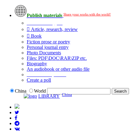
Share your works with the world!
Publish materials
Publication type?
Article, research, review
Book
Fiction prose or poetry
Personal journal entry
Photo Documents
Files: PDF\DOC\RAR\ZIP etc.
Biography
An audiobook or other audio file
Additional options:
Create a poll
China
World
China
LIBRARY