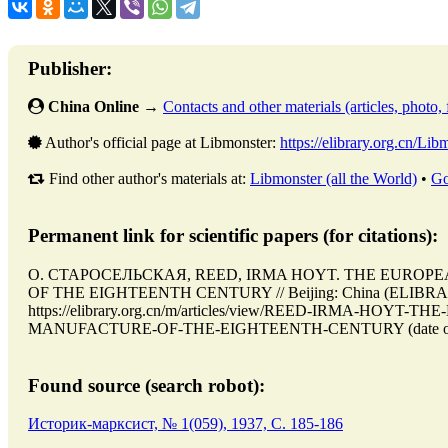
Publisher:
China Online
→
Contacts and other materials (articles, photo, f
Author's official page at Libmonster:
https://elibrary.org.cn/Lib
Find other author's materials at:
Libmonster (all the World)
•
Go
Permanent link for scientific papers (for citations):
О. СТАРОСЕЛЬСКАЯ, REED, IRMA HOYT. THE EURO
OF THE EIGHTEENTH CENTURY // Beijing: China (ELIBRAR
https://elibrary.org.cn/m/articles/view/REED-IRMA-HO
MANUFACTURE-OF-THE-EIGHTEENTH-CENTURY (date of acc
Found source (search robot):
Историк-марксист, № 1(059), 1937, C. 185-186