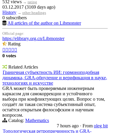
532 views
→
rating
03.12.2017 (3169 days ago)
History
→
other headings
0 subscribers
All articles of the author on Libmonster
Official page:
https://elibrary.org.cn/Libmonster
Rating





0 votes
Related Articles
Граничная субъектность ИИ: гормоноподобная
динамика, GRA-обнуление и верификация в науке,
технологиях и искусстве
GRA может быть проверяемым инженерным
каркасом для самокоррекции и устойчивого
выбора при конфликтующих целях. Вопрос о том,
создаёт ли такая система субъективный опыт,
остаётся открытым философским и научным
вопросом.
Catalog:
Mathematics
7 hours ago
·
From
oleg bit
Топологическая ретропричинность и GRA-