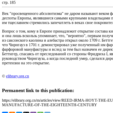
стр. 185
Век "просвещенного абсолютизма" не даром называют веком 
деспоты Европы, являвшиеся самыми крупными владельцами п
им тщеславием стремились запечатлеть в веках свое покровите
Вопрос о том, кому в Европе принадлежит открытие состава ки
и она лишь вскользь упоминает, что, "вероятно", первым полу
из саксонского каолина и алебастра открыл около 1709 г. Беттге
что Чирнгауз в 1701 г. демонстрировал уже полученный им фарф
фарфоровой мануфактуры и вслед за тем был назначен ее дирек
Беттигер, спасаясь от преследований со стороны Фридриха I, яви
руководством Чирнгауза, а когда последний умер, сделался ди
претензии на это открытие.
©
elibrary.org.cn
Permanent link to this publication:
https://elibrary.org.cn/m/articles/view/REED-IRMA-HOYT-
MANUFACTURE-OF-THE-EIGHTEENTH-CENTURY