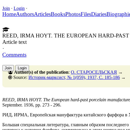
Join
·
Login
·
Home
Authors
Articles
Books
Photos
Files
Diaries
Biographi
REED, IRMA HOYT. THE EUROPEAN HARD-PAS
Article text
·
Comments
Join
Login
Author(s) of the publication
:
О. СТАРОСЕЛЬСКАЯ
→
Source:
Историк-марксист, № 1(059), 1937, C. 185-186
→
REED, IRMA HOYT. The European hard-past porcelain manufacture of
September. 1936, pp. 273 - 296.
РИД, ИРМА, Европейская мануфактура китайского фарфора в X
Большая специальная литература, главным образом последнего 
интереса к истории фарфора, суммирована в этом очерке под у