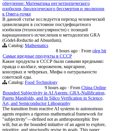
обнуление: Математика негэнтропического
изобилия, биологического бессмертия и эволюции
к Омега-точке
В данной статье исследуется переход человеческой
цивилизации в состояние постдефицитного
изобилия (техносингулярности) с позиций
вариационного исчисления и методологии GRA
(Gödel-Reductio ad Absurdum).
Catalog:
Mathematics
8 hours ago
·
From
oleg bit
Самые вредные продукты в СССР
Какие продукты в СССР были самыми вредными:
правда о колбасе, мороженом, маргарине,
консервах и чебуреках. Мифы о натуральности
советской еды.
Catalog:
Food Technology
9 hours ago
·
From
China Online
Bounded Subjectivity in AI Agents: GRA-Nullification,
Pareto Manifolds, and In Silico Verification in Science,
Art, and Semiconductor Lithography
The transition from reactive AI systems to autonomous
agents requires a rigorous mathematical framework for
"subjectivity"—defined not as anthropomorphic free
will, but as the bounded initiative of an agent to explore,
prioritize, and structurally revise its goals. This paper