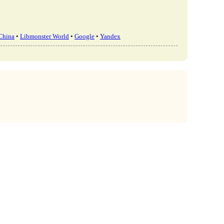
China
•
Libmonster World
•
Google
•
Yandex