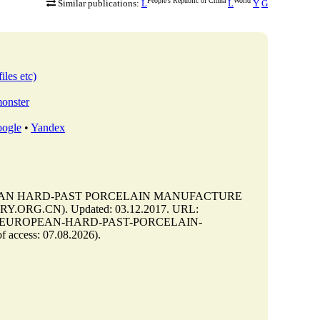
People's Republic of China
World
Similar publications:
L
L
Y
G
iles etc)
monster
ogle
•
Yandex
PEAN HARD-PAST PORCELAIN MANUFACTURE
Y.ORG.CN). Updated: 03.12.2017. URL:
YT-THE-EUROPEAN-HARD-PAST-PORCELAIN-
ess: 07.08.2026).