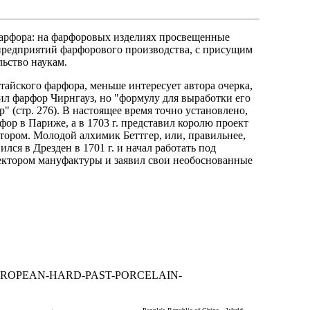
фарфора: на фарфоровых изделиях просвещенные
редприятий фарфорового производства, с присущим
льство наукам.
тайского фарфора, меньше интересует автора очерка,
чил фарфор Чирнгауз, но "формулу для выработки его
р" (стр. 276). В настоящее время точно установлено,
ор в Париже, а в 1703 г. представил королю проект
тором. Молодой алхимик Беттгер, или, правильнее,
лся в Дрезден в 1701 г. и начал работать под
ректором мануфактуры и заявил свои необоснованные
THE-EUROPEAN-HARD-PAST-PORCELAIN-