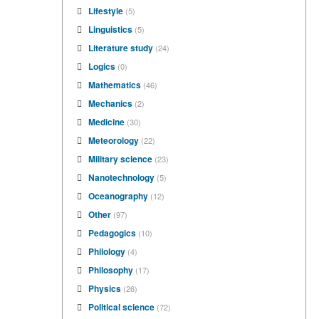
Lifestyle
(5)
Linguistics
(5)
Literature study
(24)
Logics
(0)
Mathematics
(46)
Mechanics
(2)
Medicine
(30)
Meteorology
(22)
Military science
(23)
Nanotechnology
(5)
Oceanography
(12)
Other
(97)
Pedagogics
(10)
Philology
(4)
Philosophy
(17)
Physics
(26)
Political science
(72)