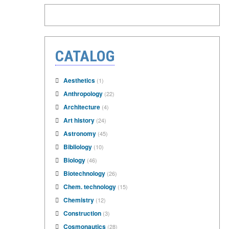
CATALOG
Aesthetics
(1)
Anthropology
(22)
Architecture
(4)
Art history
(24)
Astronomy
(45)
Bibliology
(10)
Biology
(46)
Biotechnology
(26)
Chem. technology
(15)
Chemistry
(12)
Construction
(3)
Cosmonautics
(28)