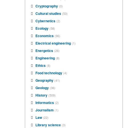
Cryptography
(0)
Cultural studies
(53)
Cybernetics
(2)
Ecology
(58)
Economics
(96)
Electrical engineering
(1)
Energetics
(26)
Engineering
(8)
Ethics
(8)
Food technology
(4)
Geography
(41)
Geology
(36)
History
(509)
Informatics
(2)
Journalism
(1)
Law
(22)
Library science
(3)