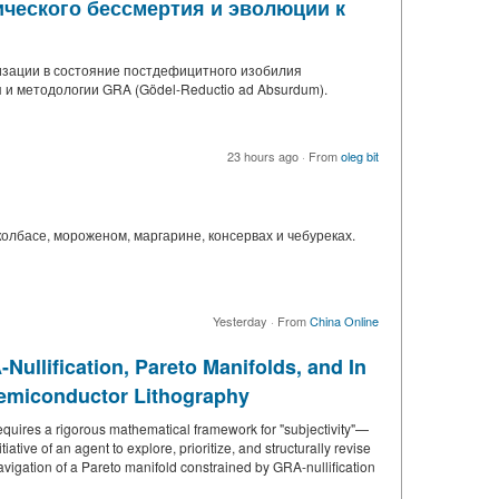
ического бессмертия и эволюции к
изации в состояние постдефицитного изобилия
 и методологии GRA (Gödel-Reductio ad Absurdum).
23 hours ago
·
From
oleg bit
олбасе, мороженом, маргарине, консервах и чебуреках.
Yesterday
·
From
China Online
Nullification, Pareto Manifolds, and In
d Semiconductor Lithography
equires a rigorous mathematical framework for "subjectivity"—
ative of an agent to explore, prioritize, and structurally revise
navigation of a Pareto manifold constrained by GRA-nullification