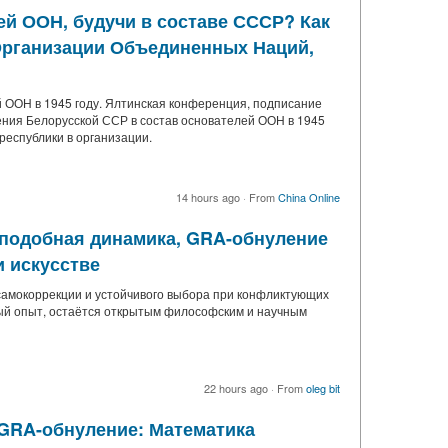
ей ООН, будучи в составе СССР? Как
Организации Объединенных Наций,
 ООН в 1945 году. Ялтинская конференция, подписание
ления Белорусской ССР в состав основателей ООН в 1945
республики в организации.
14 hours ago
·
From
China Online
оподобная динамика, GRA-обнуление
и искусстве
амокоррекции и устойчивого выбора при конфликтующих
вный опыт, остаётся открытым философским и научным
22 hours ago
·
From
oleg bit
 GRA-обнуление: Математика