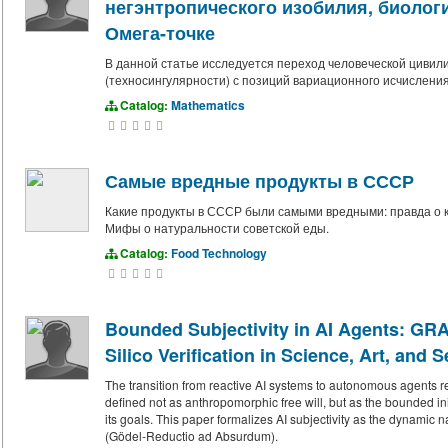
негэнтропического изобилия, биолог
Омега-точке
В данной статье исследуется переход человеческой цивил
(техносингулярности) с позиций вариационного исчисления
Catalog:
Mathematics
Самые вредные продукты в СССР
Какие продукты в СССР были самыми вредными: правда о к
Мифы о натуральности советской еды.
Catalog:
Food Technology
Bounded Subjectivity in AI Agents: GRA-
Silico Verification in Science, Art, an
The transition from reactive AI systems to autonomous agents r
defined not as anthropomorphic free will, but as the bounded initi
its goals. This paper formalizes AI subjectivity as the dynamic 
(Gödel-Reductio ad Absurdum).