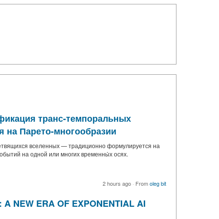
фикация транс-темпоральных
я на Парето-многообразии
етвящихся вселенных — традиционно формулируется на
обытий на одной или многих временны́х осях.
2 hours ago
·
From
oleg bit
: A NEW ERA OF EXPONENTIAL AI