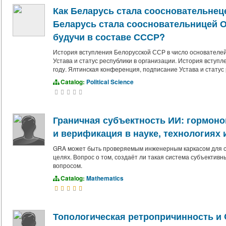
Как Беларусь стала соосновательнец
Беларусь стала соосновательницей 
будучи в составе СССР?
История вступления Белорусской ССР в число основателей
Устава и статус республики в организации. История вступ
году. Ялтинская конференция, подписание Устава и статус 
Catalog:
Political Science
Граничная субъектность ИИ: гормон
и верификация в науке, технологиях 
GRA может быть проверяемым инженерным каркасом для с
целях. Вопрос о том, создаёт ли такая система субъекти
вопросом.
Catalog:
Mathematics
Топологическая ретропричинность и