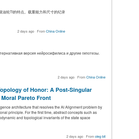
，超级油轮TI的特点。载重能力和尺寸的纪录
2 days ago
·
From
China Online
тернативная версия нейросифилиса и другие гипотезы.
2 days ago
·
From
China Online
Topology of Honor: A Post-Singular
 Moral Pareto Front
lligence architecture that resolves the AI Alignment problem by
onal principle. For the first time, abstract concepts such as
modynamic and topological invariants of the state space
2 days ago
·
From
oleg bit