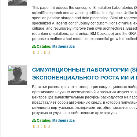
This paper introduces the concept of Simulation Laboratories 
scientific research and advancing artificial intelligence. Unlike
spent on passive storage and data processing, SimLab repres
specialized AI agents continuously conduct millions of virtual e
critique, and recursively improve their own architectures. Base
(quantum simulations, spintronics, IBM Cockatoo) and the GRA
propose a mathematical model for exponential growth of collect
Catalog:
Mathematics
СИМУЛЯЦИОННЫЕ ЛАБОРАТОРИИ (Si
ЭКСПОНЕНЦИАЛЬНОГО РОСТА ИИ И
В статье рассматривается концепция симуляционных лабо
организации научных исследований и развития искусственн
центров, где вычислительные ресурсы расходуются на пас
представляет собой автономную среду, в которой популя
миллионы виртуальных экспериментов, обмениваются резул
рекурсивно улучшают собственные архитектуры.
Catalog:
Mathematics