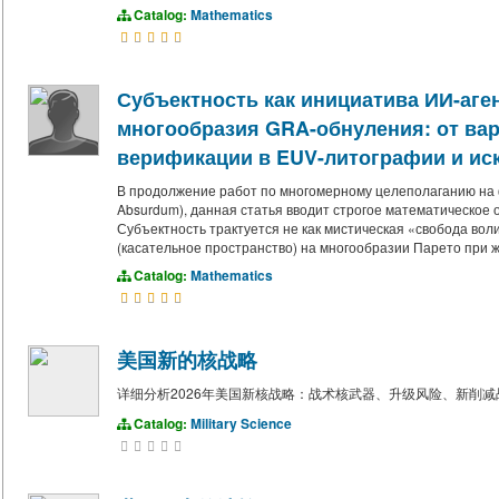
Catalog:
Mathematics
Субъектность как инициатива ИИ-аге
многообразия GRA-обнуления: от вари
верификации в EUV-литографии и ис
В продолжение работ по многомерному целеполаганию на 
Absurdum), данная статья вводит строгое математическое 
Субъектность трактуется не как мистическая «свобода вол
(касательное пространство) на многообразии Парето при 
Catalog:
Mathematics
美国新的核战略
详细分析2026年美国新核战略：战术核武器、升级风险、新削
Catalog:
Military Science