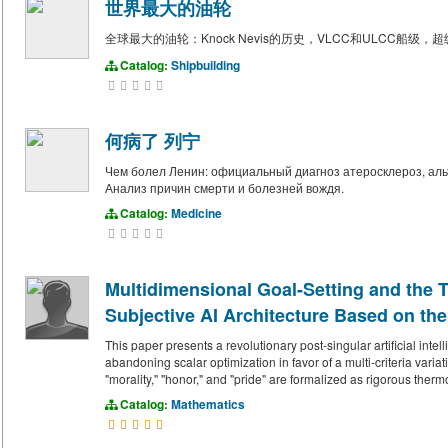
世界最大的油轮
全球最大的油轮：Knock Nevis的历史，VLCC和ULCC船级
Catalog:
Shipbuilding
何病了 列宁
Чем болел Ленин: официальный диагноз атеросклероз, аль
Анализ причин смерти и болезней вождя.
Catalog:
Medicine
Multidimensional Goal-Setting and the 
Subjective AI Architecture Based on the
This paper presents a revolutionary post-singular artificial inte
abandoning scalar optimization in favor of a multi-criteria variati
"morality," "honor," and "pride" are formalized as rigorous ther
Catalog:
Mathematics