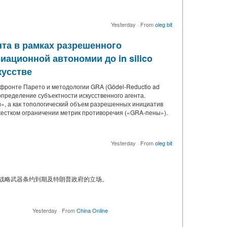
Yesterday
·
From
oleg bit
нта в рамках разрешенного
ационной автономии до in silico
кусстве
фронте Парето и методологии GRA (Gödel-Reductio ad
определение субъектности искусственного агента.
и», а как топологический объем разрешенных инициатив
жестком ограничении метрик противоречия («GRA-пены»).
Yesterday
·
From
oleg bit
减战略武器条约到期及特朗普政府的立场。
Yesterday
·
From
China Online