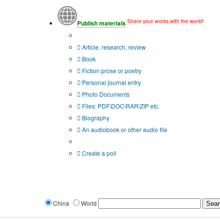
Share your works with the world!
Publish materials
Publication type?
Article, research, review
Book
Fiction prose or poetry
Personal journal entry
Photo Documents
Files: PDF\DOC\RAR\ZIP etc.
Biography
An audiobook or other audio file
Additional options:
Create a poll
China
World