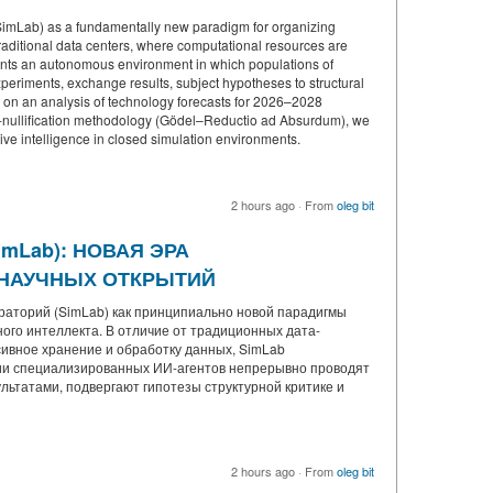
(SimLab) as a fundamentally new paradigm for organizing
 traditional data centers, where computational resources are
ents an autonomous environment in which populations of
xperiments, exchange results, subject hypotheses to structural
d on an analysis of technology forecasts for 2026–2028
-nullification methodology (Gödel–Reductio ad Absurdum), we
ive intelligence in closed simulation environments.
2 hours ago
·
From
oleg bit
mLab): НОВАЯ ЭРА
 НАУЧНЫХ ОТКРЫТИЙ
раторий (SimLab) как принципиально новой парадигмы
ого интеллекта. В отличие от традиционных дата-
сивное хранение и обработку данных, SimLab
ции специализированных ИИ-агентов непрерывно проводят
ьтатами, подвергают гипотезы структурной критике и
2 hours ago
·
From
oleg bit