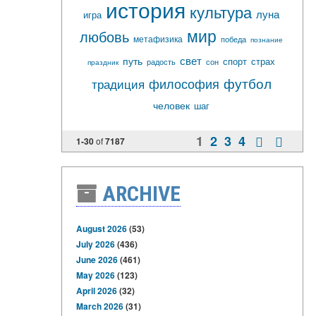
история
культура
луна
игра
мир
любовь
метафизика
победа
познание
свет
путь
спорт
страх
радость
сон
праздник
футбол
философия
традиция
человек
шаг
1
2
3
4
1-30
of
7187
ARCHIVE
August 2026
(53)
July 2026
(436)
June 2026
(461)
May 2026
(123)
April 2026
(32)
March 2026
(31)