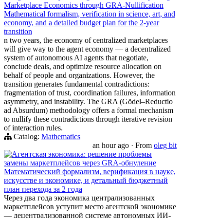
Marketplace Economics through GRA-Nullification
Mathematical formalism, verification in science, art, and
economy, and a detailed budget plan for the 2-year
transition
n two years, the economy of centralized marketplaces
will give way to the agent economy — a decentralized
system of autonomous AI agents that negotiate,
conclude deals, and optimize resource allocation on
behalf of people and organizations. However, the
transition generates fundamental contradictions:
fragmentation of trust, coordination failures, information
asymmetry, and instability. The GRA (Gödel–Reductio
ad Absurdum) methodology offers a formal mechanism
to nullify these contradictions through iterative revision
of interaction rules.
Catalog:
Mathematics
an hour ago
·
From
oleg bit
Агентская экономика: решение проблемы
замены маркетплейсов через GRA-обнуление
Математический формализм, верификация в науке,
искусстве и экономике, и детальный бюджетный
план перехода за 2 года
Через два года экономика централизованных
маркетплейсов уступит место агентской экономике
— децентрализованной системе автономных ИИ-