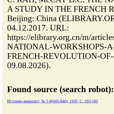
A STUDY IN THE FRENCH R
Beijing: China (ELIBRARY.O
04.12.2017. URL:
https://elibrary.org.cn/m/art
NATIONAL-WORKSHOPS-A-
FRENCH-REVOLUTION-OF-1848
09.08.2026).
Found source (search robot):
Историк-марксист, № 5-6(045-046), 1935, C. 183-185