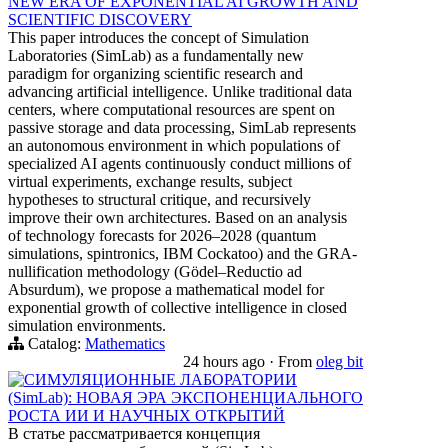
NEW ERA OF EXPONENTIAL AI GROWTH AND
SCIENTIFIC DISCOVERY
This paper introduces the concept of Simulation
Laboratories (SimLab) as a fundamentally new
paradigm for organizing scientific research and
advancing artificial intelligence. Unlike traditional data
centers, where computational resources are spent on
passive storage and data processing, SimLab represents
an autonomous environment in which populations of
specialized AI agents continuously conduct millions of
virtual experiments, exchange results, subject
hypotheses to structural critique, and recursively
improve their own architectures. Based on an analysis
of technology forecasts for 2026–2028 (quantum
simulations, spintronics, IBM Cockatoo) and the GRA-
nullification methodology (Gödel–Reductio ad
Absurdum), we propose a mathematical model for
exponential growth of collective intelligence in closed
simulation environments.
Catalog:
Mathematics
24 hours ago
·
From
oleg bit
СИМУЛЯЦИОННЫЕ ЛАБОРАТОРИИ
(SimLab): НОВАЯ ЭРА ЭКСПОНЕНЦИАЛЬНОГО
РОСТА ИИ И НАУЧНЫХ ОТКРЫТИЙ
В статье рассматривается концепция