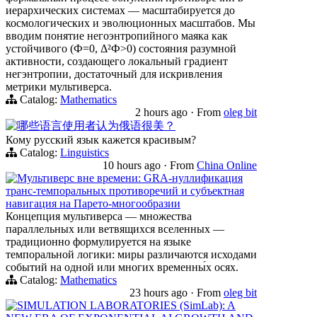
иерархических системах — масштабируется до
космологических и эволюционных масштабов. Мы
вводим понятие негоэнтропийного маяка как
устойчивого (Ф=0, Δ²Ф>0) состояния разумной
активности, создающего локальный градиент
негэнтропии, достаточный для искривления
метрики мультиверса.
Catalog:
Mathematics
2 hours ago
·
From
oleg bit
哪些语言使用者认为俄语很美？
Кому русский язык кажется красивым?
Catalog:
Linguistics
10 hours ago
·
From
China Online
Мультиверс вне времени: GRA-нуллификация
транс-темпоральных противоречий и субъектная
навигация на Парето-многообразии
Концепция мультиверса — множества
параллельных или ветвящихся вселенных —
традиционно формулируется на языке
темпоральной логики: миры различаются исходами
событий на одной или многих временны́х осях.
Catalog:
Mathematics
23 hours ago
·
From
oleg bit
SIMULATION LABORATORIES (SimLab): A