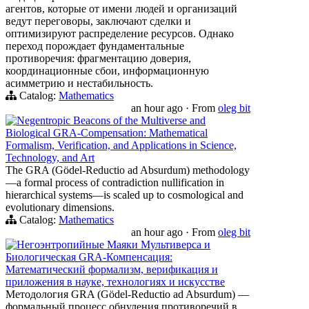
агентов, которые от имени людей и организаций
ведут переговоры, заключают сделки и
оптимизируют распределение ресурсов. Однако
переход порождает фундаментальные
противоречия: фрагментацию доверия,
координационные сбои, информационную
асимметрию и нестабильность.
Catalog:
Mathematics
an hour ago
·
From
oleg bit
Negentropic Beacons of the Multiverse and
Biological GRA-Compensation: Mathematical
Formalism, Verification, and Applications in Science,
Technology, and Art
The GRA (Gödel-Reductio ad Absurdum) methodology
—a formal process of contradiction nullification in
hierarchical systems—is scaled up to cosmological and
evolutionary dimensions.
Catalog:
Mathematics
an hour ago
·
From
oleg bit
Негоэнтропийные Маяки Мультиверса и
Биологическая GRA-Компенсация:
Математический формализм, верификация и
приложения в науке, технологиях и искусстве
Методология GRA (Gödel-Reductio ad Absurdum) —
формальный процесс обнуления противоречий в