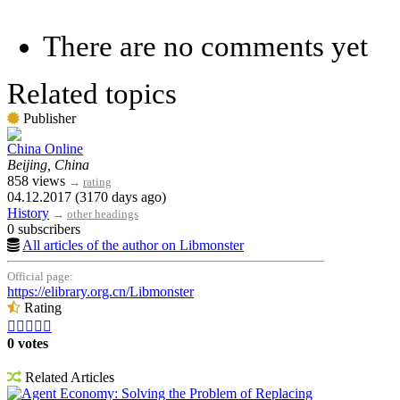
There are no comments yet
Related topics
Publisher
China Online
Beijing, China
858 views
→
rating
04.12.2017 (3170 days ago)
History
→
other headings
0 subscribers
All articles of the author on Libmonster
Official page:
https://elibrary.org.cn/Libmonster
Rating





0 votes
Related Articles
Agent Economy: Solving the Problem of Replacing