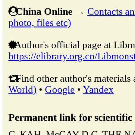
China Online
→
Contacts and
photo, files etc)
Author's official page at Libm
https://elibrary.org.cn/Libmons
Find other author's materials 
World)
•
Google
•
Yandex
Permanent link for scientific 
С. КАН, McCAY D.C. THE