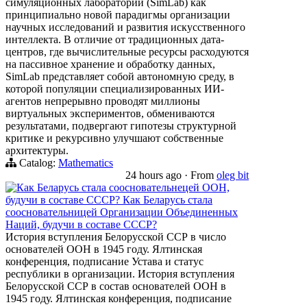
симуляционных лабораторий (SimLab) как
принципиально новой парадигмы организации
научных исследований и развития искусственного
интеллекта. В отличие от традиционных дата-
центров, где вычислительные ресурсы расходуются
на пассивное хранение и обработку данных,
SimLab представляет собой автономную среду, в
которой популяции специализированных ИИ-
агентов непрерывно проводят миллионы
виртуальных экспериментов, обмениваются
результатами, подвергают гипотезы структурной
критике и рекурсивно улучшают собственные
архитектуры.
Catalog:
Mathematics
24 hours ago
·
From
oleg bit
Как Беларусь стала соосновательнецей ООН,
будучи в составе СССР? Как Беларусь стала
соосновательницей Организации Объединенных
Наций, будучи в составе СССР?
История вступления Белорусской ССР в число
основателей ООН в 1945 году. Ялтинская
конференция, подписание Устава и статус
республики в организации. История вступления
Белорусской ССР в состав основателей ООН в
1945 году. Ялтинская конференция, подписание