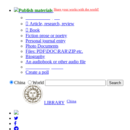
Share your works with the world!
Publish materials
Publication type?
Article, research, review
Book
Fiction prose or poetry
Personal journal entry
Photo Documents
Files: PDF\DOC\RAR\ZIP etc.
Biography
An audiobook or other audio file
Additional options:
Create a poll
China
World
China
LIBRARY