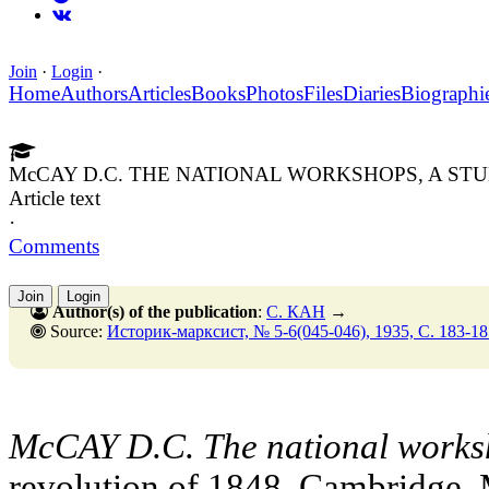
Join
·
Login
·
Home
Authors
Articles
Books
Photos
Files
Diaries
Biographi
McCAY D.C. THE NATIONAL WORKSHOPS, A STU
Article text
·
Comments
Join
Login
Author(s) of the publication
:
С. КАН
→
Source:
Историк-марксист, № 5-6(045-046), 1935, C. 183-18
McCAY D.C. The national works
revolution of 1848. Cambridge, 