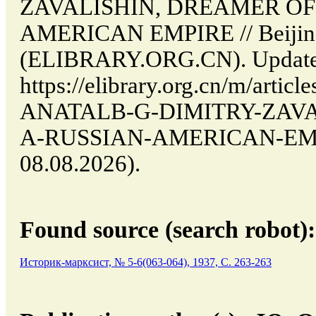
ZAVALISHIN, DREAMER OF
AMERICAN EMPIRE // Beijing
(ELIBRARY.ORG.CN). Updated
https://elibrary.org.cn/m/art
ANATALB-G-DIMITRY-ZAV
A-RUSSIAN-AMERICAN-EMPIR
08.08.2026).
Found source (search robot):
Историк-марксист, № 5-6(063-064), 1937, C. 263-263