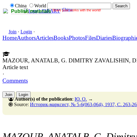
China
World
China
Share your works with the world!
LIBRARY
Publish materials
Join
·
Login
·
Home
Authors
Articles
Books
Photos
Files
Diaries
Biographi
MAZOUR, ANATALB, G. DIMITRY ZAVALISHIN,
Article text
·
Comments
Join
Login
Author(s) of the publication
:
Ю. О.
→
Source:
Историк-марксист, № 5-6(063-064), 1937, C. 263-26
MAZOUR, ANATALB, G. Dimitry Z