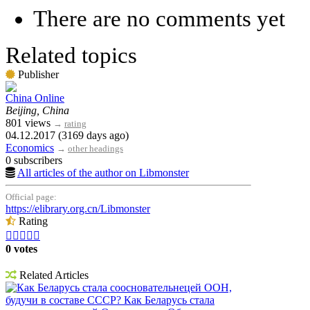
There are no comments yet
Related topics
Publisher
China Online
Beijing, China
801 views
→
rating
04.12.2017 (3169 days ago)
Economics
→
other headings
0 subscribers
All articles of the author on Libmonster
Official page:
https://elibrary.org.cn/Libmonster
Rating





0 votes
Related Articles
Как Беларусь стала соосновательнецей ООН,
будучи в составе СССР? Как Беларусь стала