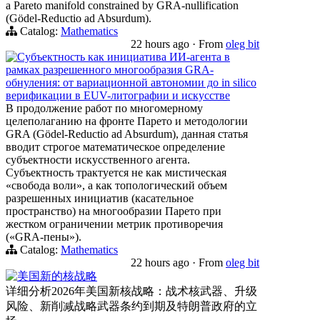
a Pareto manifold constrained by GRA-nullification
(Gödel-Reductio ad Absurdum).
Catalog:
Mathematics
22 hours ago
·
From
oleg bit
Субъектность как инициатива ИИ-агента в
рамках разрешенного многообразия GRA-
обнуления: от вариационной автономии до in silico
верификации в EUV-литографии и искусстве
В продолжение работ по многомерному
целеполаганию на фронте Парето и методологии
GRA (Gödel-Reductio ad Absurdum), данная статья
вводит строгое математическое определение
субъектности искусственного агента.
Субъектность трактуется не как мистическая
«свобода воли», а как топологический объем
разрешенных инициатив (касательное
пространство) на многообразии Парето при
жестком ограничении метрик противоречия
(«GRA-пены»).
Catalog:
Mathematics
22 hours ago
·
From
oleg bit
美国新的核战略
详细分析2026年美国新核战略：战术核武器、升级
风险、新削减战略武器条约到期及特朗普政府的立