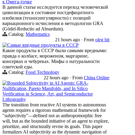
к Омега-точке
В данной статье исследуется переход человеческой
цивилизации в состояние постдефицитного
изобилия (техносингулярности) с позиций
вариационного исчисления и методологии GRA
(Gödel-Reductio ad Absurdum).
Catalog:
Mathematics
21 hours ago
·
From
oleg bit
Самые вредные продукты в СССР
Какие продукты в СССР были самыми вредными:
правда о колбасе, мороженом, маргарине,
консервах и чебуреках. Мифы о натуральности
советской еды.
Catalog:
Food Technology
22 hours ago
·
From
China Online
Bounded Subjectivity in AI Agents: GRA-
Nullification, Pareto Manifolds, and In Silico
Verification in Science, Art, and Semiconductor
Lithography
The transition from reactive AI systems to autonomous
agents requires a rigorous mathematical framework for
"subjectivity"—defined not as anthropomorphic free
will, but as the bounded initiative of an agent to explore,
prioritize, and structurally revise its goals. This paper
formalizes AI subjectivity as the dynamic navigation of