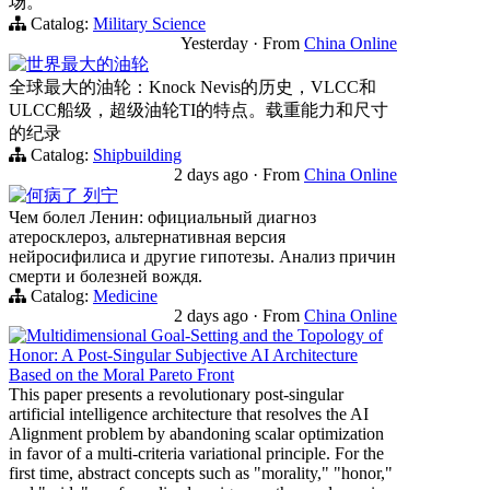
场。
Catalog:
Military Science
Yesterday
·
From
China Online
世界最大的油轮
全球最大的油轮：Knock Nevis的历史，VLCC和
ULCC船级，超级油轮TI的特点。载重能力和尺寸
的纪录
Catalog:
Shipbuilding
2 days ago
·
From
China Online
何病了 列宁
Чем болел Ленин: официальный диагноз
атеросклероз, альтернативная версия
нейросифилиса и другие гипотезы. Анализ причин
смерти и болезней вождя.
Catalog:
Medicine
2 days ago
·
From
China Online
Multidimensional Goal-Setting and the Topology of
Honor: A Post-Singular Subjective AI Architecture
Based on the Moral Pareto Front
This paper presents a revolutionary post-singular
artificial intelligence architecture that resolves the AI
Alignment problem by abandoning scalar optimization
in favor of a multi-criteria variational principle. For the
first time, abstract concepts such as "morality," "honor,"