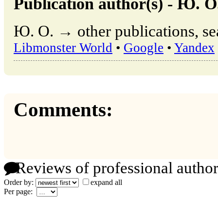
Publication author(s) - Ю. О
Ю. О. → other publications, s
Libmonster World
•
Google
•
Yandex
Comments:
Reviews of professional author
Order by:
expand all
Per page: