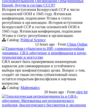
соосновательницей Организации Объединенных
Наций, будучи в составе СССР?
История вступления Белорусской ССР в число
основателей ООН в 1945 году. Ялтинская
конференция, подписание Устава и статус
республики в организации. История вступления
Белорусской ССР в состав основателей ООН в
1945 году. Ялтинская конференция, подписание
Устава и статус республики в организации.
Catalog:
Political Science
12 hours ago
·
From
China Online
Граничная субъектность ИИ: гормоноподобная
динамика, GRA-обнуление и верификация в науке,
технологиях и искусстве
GRA может быть проверяемым инженерным
каркасом для самокоррекции и устойчивого
выбора при конфликтующих целях. Вопрос о том,
создаёт ли такая система субъективный опыт,
остаётся открытым философским и научным
вопросом.
Catalog:
Mathematics
20 hours ago
·
From
oleg bit
Топологическая ретропричинность и GRA-
обнуление: Математика негэнтропического
изобилия, биологического бессмертия и эволюции