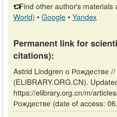
Find other author's materials 
World)
•
Google
•
Yandex
Permanent link for scienti
citations):
Astrid Lindgren о Рождестве // 
(ELIBRARY.ORG.CN). Updated:
https://elibrary.org.cn/m/article
Рождестве (date of access: 06