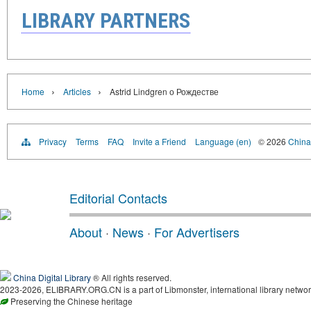
LIBRARY PARTNERS
›
›
Home
Articles
Astrid Lindgren о Рождестве
Privacy
Terms
FAQ
Invite a Friend
Language (en)
© 2026
China 
Editorial Contacts
About
·
News
·
For Advertisers
China Digital Library
® All rights reserved.
2023-2026, ELIBRARY.ORG.CN is a part of Libmonster, international library networ
Preserving the Chinese heritage