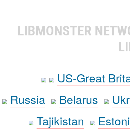
LIBMONSTER NET
L
US-Great Brit
Russia
Belarus
Ukr
Tajikistan
Eston