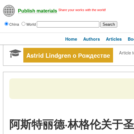
Share your works with the world!
Publish materials
China
World
Home
Authors
Articles
Bo
Article 
Astrid Lindgren о Рождестве
阿斯特丽德·林格伦关于