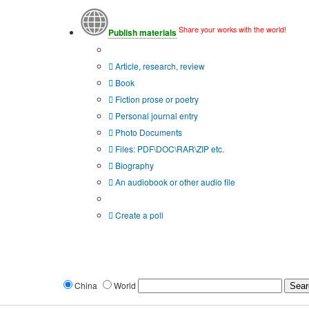
Share your works with the world!
Publish materials
Publication type?
Article, research, review
Book
Fiction prose or poetry
Personal journal entry
Photo Documents
Files: PDF\DOC\RAR\ZIP etc.
Biography
An audiobook or other audio file
Additional options:
Create a poll
China
World