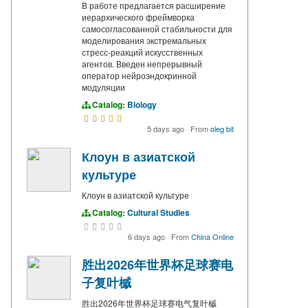
В работе предлагается расширение
иерархического фреймворка
самосогласованной стабильности для
моделирования экстремальных
стресс-реакций искусственных
агентов. Введен непрерывный
оператор нейроэндокринной
модуляции
Catalog:
Biology
5 days ago
·
From
oleg bit
Клоун в азиатской
культуре
Клоун в азиатской культуре
Catalog:
Cultural Studies
6 days ago
·
From
China Online
胜出2026年世界杯足球赛电
子复叶槭
胜出2026年世界杯足球赛电气复叶槭