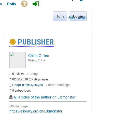
o
Polls
Join
Login
Join
·
Login
PUBLISHER
China Online
Beijing, China
→
rating
61 views
02.06.2026 (67 days ago)
→
other headings
Спорт и физкультура
0 subscribers
All articles of the author on Libmonster
Official page:
https://elibrary.org.cn/Libmonster