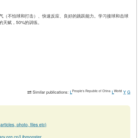
勇气（不怕球和打击）、快速反应、良好的跳跃能力。学习接球和击球
的天赋，50%的训练。
People's Republic of China
World
Similar publications:
L
L
Y
G
rticles, photo, files etc)
brary.org.cn/Libmonster