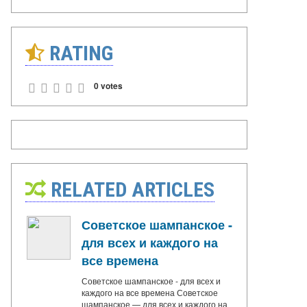
RATING
0 votes
RELATED ARTICLES
Советское шампанское -
для всех и каждого на
все времена
Советское шампанское - для всех и
каждого на все времена Советское
шампанское — для всех и каждого на