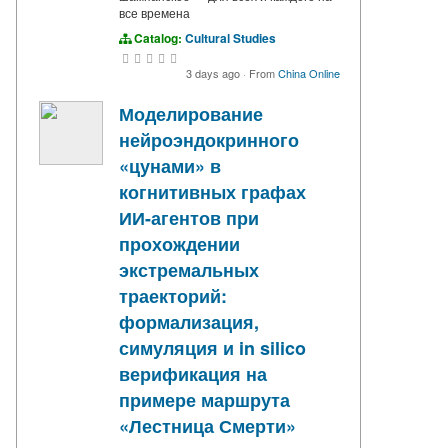
все времена
Catalog:
Cultural Studies
3 days ago
·
From
China Online
Моделирование
нейроэндокринного
«цунами» в
когнитивных графах
ИИ-агентов при
прохождении
экстремальных
траекторий:
формализация,
симуляция и in silico
верификация на
примере маршрута
«Лестница Смерти»