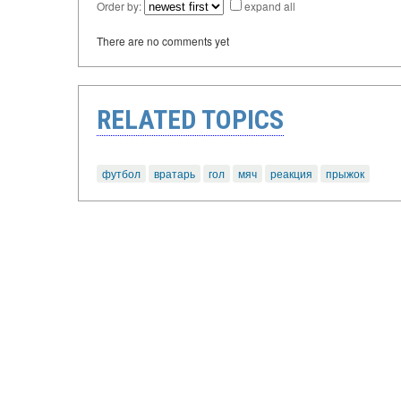
Order by:
expand all
There are no comments yet
RELATED TOPICS
футбол
вратарь
гол
мяч
реакция
прыжок