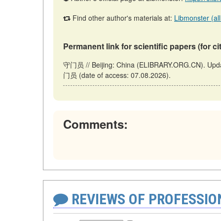
Find other author's materials at:
Libmonster (all
Permanent link for scientific papers (for ci
守门员 // Beijing: China (ELIBRARY.ORG.CN). Updated
门员 (date of access: 07.08.2026).
Comments:
REVIEWS OF PROFESSI