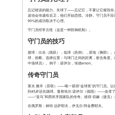
忘记错误的能力。失球了——忘记它，不要让它摧毁你
波动会传递给后卫，他们开始恐慌。冷静。守门员不应
90%的成功取决于心理。
守门员经常古怪（这是一种防御机制）。
守门员的技巧
接球：出击（跳跃），低球（跌倒），原地（胸部）。
球，抢断。选择位置：与球门之间的距离，射击角度。
中场球员）。例子：诺伊尔，埃德erson。
传奇守门员
莱夫·雅辛（苏联）——唯一获得“金球奖”的守门员。以
到45岁还在踢球。曼努埃尔·诺伊尔（德国）——改变
——“皇马”和西班牙国家队的传奇。彼得·切赫（捷克
在俄罗斯：林特·达萨耶夫，伊戈尔·阿金费耶夫。