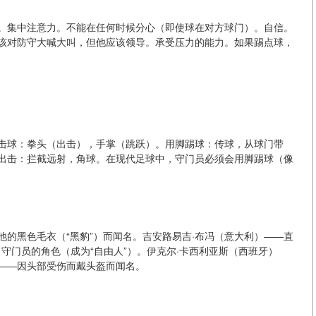
。集中注意力。不能在任何时候分心（即使球在对方球门）。自信。
该对防守大喊大叫，但他应该领导。承受压力的能力。如果踢点球，
击球：拳头（出击），手掌（跳跃）。用脚踢球：传球，从球门带
出击：拦截远射，角球。在现代足球中，守门员必须会用脚踢球（像
他的黑色毛衣（“黑豹”）而闻名。吉安路易吉·布冯（意大利）——直
了守门员的角色（成为“自由人”）。伊克尔·卡西利亚斯（西班牙）
）——因头部受伤而戴头盔而闻名。