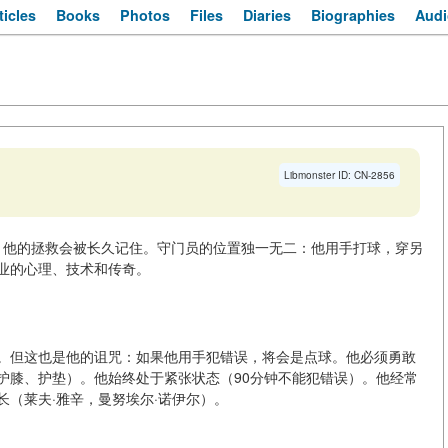
ticles
Books
Photos
Files
Diaries
Biographies
Audi
Libmonster ID: CN-2856
看到。他的拯救会被长久记住。守门员的位置独一无二：他用手打球，穿另
业的心理、技术和传奇。
。但这也是他的诅咒：如果他用手犯错误，将会是点球。他必须勇敢
护膝、护垫）。他始终处于紧张状态（90分钟不能犯错误）。他经常
（莱夫·雅辛，曼努埃尔·诺伊尔）。