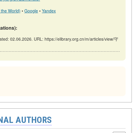
 the World)
•
Google
•
Yandex
tations):
: 02.06.2026. URL: https://elibrary.org.cn/m/articles/view/守
ONAL AUTHORS