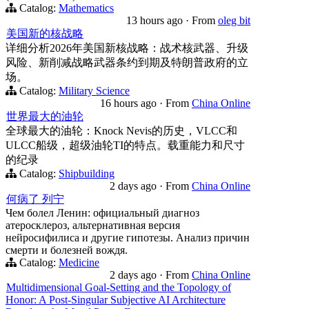
Catalog:
Mathematics
13 hours ago
·
From
oleg bit
美国新的核战略
详细分析2026年美国新核战略：战术核武器、升级
风险、新削减战略武器条约到期及特朗普政府的立
场。
Catalog:
Military Science
16 hours ago
·
From
China Online
世界最大的油轮
全球最大的油轮：Knock Nevis的历史，VLCC和
ULCC船级，超级油轮TI的特点。载重能力和尺寸
的纪录
Catalog:
Shipbuilding
2 days ago
·
From
China Online
何病了 列宁
Чем болел Ленин: официальный диагноз
атеросклероз, альтернативная версия
нейросифилиса и другие гипотезы. Анализ причин
смерти и болезней вождя.
Catalog:
Medicine
2 days ago
·
From
China Online
Multidimensional Goal-Setting and the Topology of
Honor: A Post-Singular Subjective AI Architecture