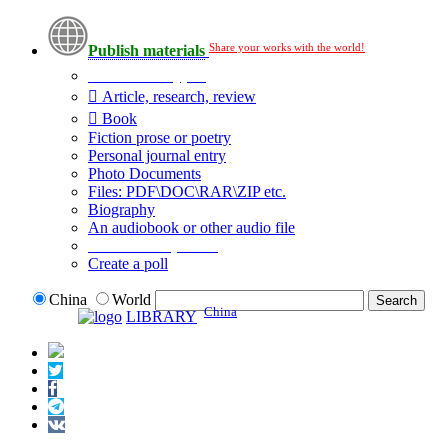
Share your works with the world!
Publish materials
Publication type?
Article, research, review
Book
Fiction prose or poetry
Personal journal entry
Photo Documents
Files: PDF\DOC\RAR\ZIP etc.
Biography
An audiobook or other audio file
Additional options:
Create a poll
China
World
China
LIBRARY