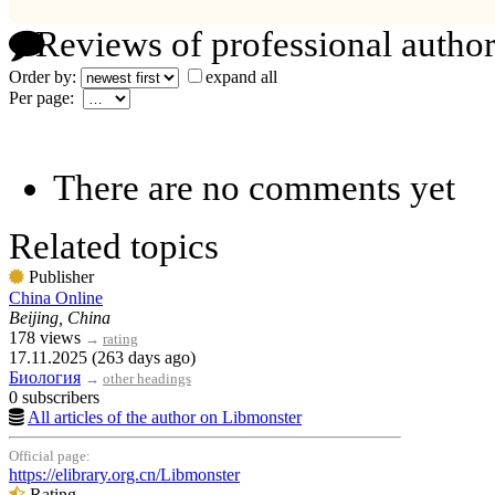
Reviews of professional author
Order by:
expand all
Per page:
There are no comments yet
Related topics
Publisher
China Online
Beijing, China
178 views
→
rating
17.11.2025 (263 days ago)
Биология
→
other headings
0 subscribers
All articles of the author on Libmonster
Official page:
https://elibrary.org.cn/Libmonster
Rating