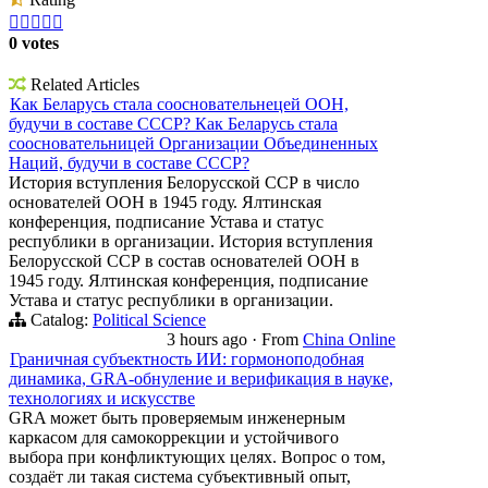





0 votes
Related Articles
Как Беларусь стала соосновательнецей ООН,
будучи в составе СССР? Как Беларусь стала
соосновательницей Организации Объединенных
Наций, будучи в составе СССР?
История вступления Белорусской ССР в число
основателей ООН в 1945 году. Ялтинская
конференция, подписание Устава и статус
республики в организации. История вступления
Белорусской ССР в состав основателей ООН в
1945 году. Ялтинская конференция, подписание
Устава и статус республики в организации.
Catalog:
Political Science
3 hours ago
·
From
China Online
Граничная субъектность ИИ: гормоноподобная
динамика, GRA-обнуление и верификация в науке,
технологиях и искусстве
GRA может быть проверяемым инженерным
каркасом для самокоррекции и устойчивого
выбора при конфликтующих целях. Вопрос о том,
создаёт ли такая система субъективный опыт,