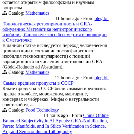
остаётся открытым философским и научным
вопросом.
Catalog:
Mathematics
11 hours ago
·
From
oleg bit
Топологическая ретропричинность и GRA-
обнуление: Математика негэнтропического
изобилия, биологического бессмертия и эволюции
к Омега-точке
В данной статье исследуется переход человеческой
цивилизации в состояние постдефицитного
изобилия (техносингулярности) с позиций
вариационного исчисления и методологии GRA
(Gödel-Reductio ad Absurdum).
Catalog:
Mathematics
12 hours ago
·
From
oleg bit
Самые вредные продукты в СССР
Какие продукты в СССР были самыми вредными:
правда о колбасе, мороженом, маргарине,
консервах и чебуреках. Мифы о натуральности
советской еды.
Catalog:
Food Technology
13 hours ago
·
From
China Online
Bounded Subjectivity in AI Agents: GRA-Nullification,
Pareto Manifolds, and In Silico Verification in Science,
Art, and Semiconductor Lithography