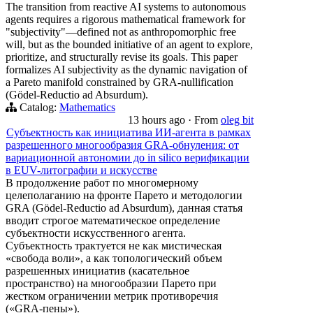
The transition from reactive AI systems to autonomous
agents requires a rigorous mathematical framework for
"subjectivity"—defined not as anthropomorphic free
will, but as the bounded initiative of an agent to explore,
prioritize, and structurally revise its goals. This paper
formalizes AI subjectivity as the dynamic navigation of
a Pareto manifold constrained by GRA-nullification
(Gödel-Reductio ad Absurdum).
Catalog:
Mathematics
13 hours ago
·
From
oleg bit
Субъектность как инициатива ИИ-агента в рамках
разрешенного многообразия GRA-обнуления: от
вариационной автономии до in silico верификации
в EUV-литографии и искусстве
В продолжение работ по многомерному
целеполаганию на фронте Парето и методологии
GRA (Gödel-Reductio ad Absurdum), данная статья
вводит строгое математическое определение
субъектности искусственного агента.
Субъектность трактуется не как мистическая
«свобода воли», а как топологический объем
разрешенных инициатив (касательное
пространство) на многообразии Парето при
жестком ограничении метрик противоречия
(«GRA-пены»).