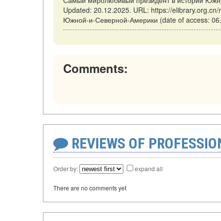
Самый миролюбивый президент в истории Южной
Updated: 20.12.2025. URL: https://elibrary.org.
Южной-и-Северной-Америки (date of access: 06.
Comments:
REVIEWS OF PROFESSI
Order by:
expand all
There are no comments yet