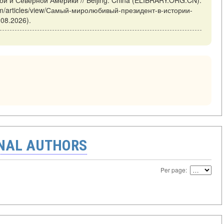
 и Северной Америки // Beijing: China (ELIBRARY.ORG.CN).
cn/m/articles/view/Самый-миролюбивый-президент-в-истории-
08.2026).
ONAL AUTHORS
Per page: