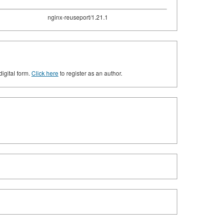
nginx-reuseport/1.21.1
digital form.
Click here
to register as an author.