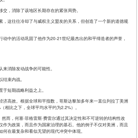
移交，消除了该地区长期存在的紧张局势。
素，这往往冷却了与威权主义盟友的关系，但创造了一个新的道德规
动中的活动巩固了他作为20-21世纪最杰出的和平缔造者的声誉，
队来消除发动战争的可能性。
以结束内战。
置于短期战略利益之上。
经济高效。根据全球和平指数，哥斯达黎加多年来一直位列拉丁美洲
%（相比之下，全球平均水平约为2.2%）。
。然而，何塞·菲格雷斯·费雷尔通过其决定性和不可逆转的结构性改
仅作为政策，而且作为国家治理的基石。他的例子不仅对美洲，而且
如何在最复杂和看似无望的现代冲突中体现。