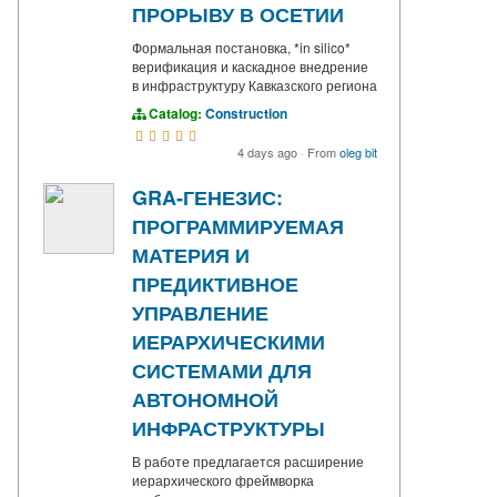
ПРОРЫВУ В ОСЕТИИ
Формальная постановка, *in silico*
верификация и каскадное внедрение
в инфраструктуру Кавказского региона
Catalog:
Construction
4 days ago
·
From
oleg bit
GRA-ГЕНЕЗИС:
ПРОГРАММИРУЕМАЯ
МАТЕРИЯ И
ПРЕДИКТИВНОЕ
УПРАВЛЕНИЕ
ИЕРАРХИЧЕСКИМИ
СИСТЕМАМИ ДЛЯ
АВТОНОМНОЙ
ИНФРАСТРУКТУРЫ
В работе предлагается расширение
иерархического фреймворка