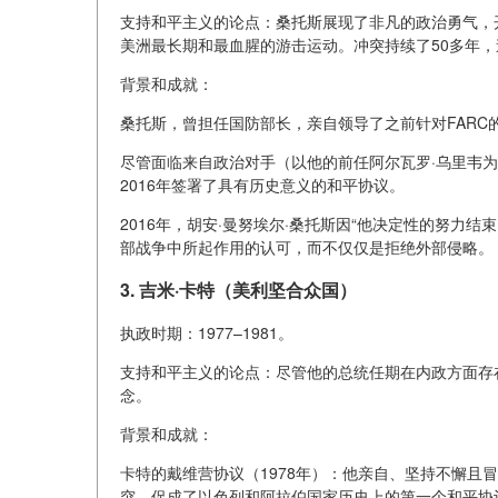
支持和平主义的论点：桑托斯展现了非凡的政治勇气，
美洲最长期和最血腥的游击运动。冲突持续了50多年，造成
背景和成就：
桑托斯，曾担任国防部长，亲自领导了之前针对FAR
尽管面临来自政治对手（以他的前任阿尔瓦罗·乌里韦
2016年签署了具有历史意义的和平协议。
2016年，胡安·曼努埃尔·桑托斯因“他决定性的努力
部战争中所起作用的认可，而不仅仅是拒绝外部侵略。
3. 吉米·卡特（美利坚合众国）
执政时期：1977–1981。
支持和平主义的论点：尽管他的总统任期在内政方面存
念。
背景和成就：
卡特的戴维营协议（1978年）：他亲自、坚持不懈且
突，促成了以色列和阿拉伯国家历史上的第一个和平协