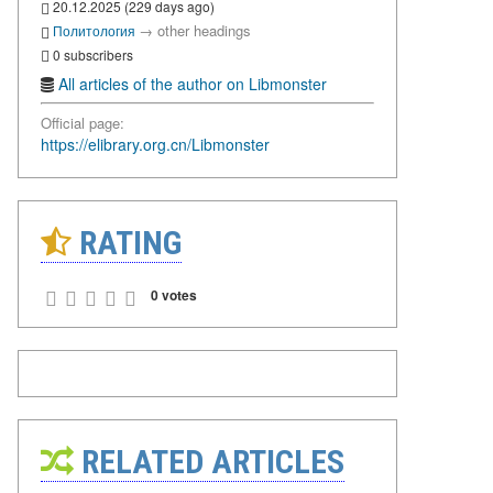
20.12.2025 (229 days ago)
→
other headings
Политология
0 subscribers
All articles of the author on Libmonster
Official page:
https://elibrary.org.cn/Libmonster
RATING
0 votes
RELATED ARTICLES