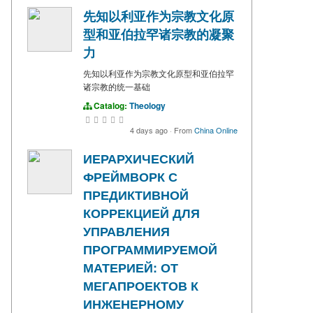
先知以利亚作为宗教文化原
型和亚伯拉罕诸宗教的凝聚
力
先知以利亚作为宗教文化原型和亚伯拉罕
诸宗教的统一基础
Catalog:
Theology
4 days ago
·
From
China Online
ИЕРАРХИЧЕСКИЙ
ФРЕЙМВОРК С
ПРЕДИКТИВНОЙ
КОРРЕКЦИЕЙ ДЛЯ
УПРАВЛЕНИЯ
ПРОГРАММИРУЕМОЙ
МАТЕРИЕЙ: ОТ
МЕГАПРОЕКТОВ К
ИНЖЕНЕРНОМУ