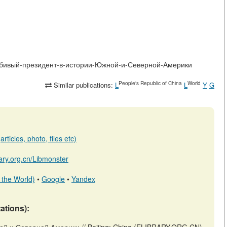
ролюбивый-президент-в-истории-Южной-и-Северной-Америки
People's Republic of China
World
Similar publications:
L
L
Y
G
rticles, photo, files etc)
brary.org.cn/Libmonster
 the World)
•
Google
•
Yandex
tations):