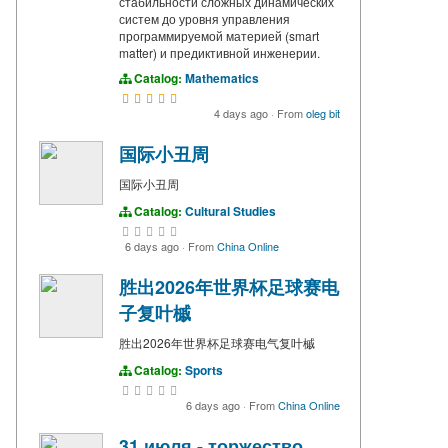
стабильности сложных динамических
систем до уровня управления
программируемой материей (smart
matter) и предиктивной инженерии.
Catalog:
Mathematics
4 days ago
·
From
oleg bit
国际小丑周
国际小丑周
Catalog:
Cultural Studies
6 days ago
·
From
China Online
胜出2026年世界杯足球赛电
子复叶槭
胜出2026年世界杯足球赛电气复叶槭
Catalog:
Sports
6 days ago
·
From
China Online
31 июля - торжество