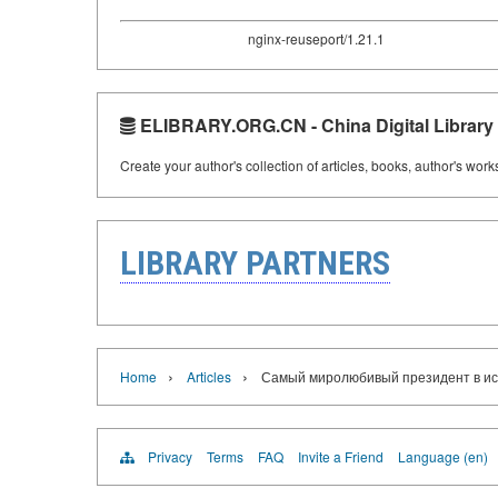
nginx-reuseport/1.21.1
ELIBRARY.ORG.CN - China Digital Library
Create your author's collection of articles, books, author's wor
LIBRARY PARTNERS
›
›
Home
Articles
Самый миролюбивый президент в и
Privacy
Terms
FAQ
Invite a Friend
Language (en)