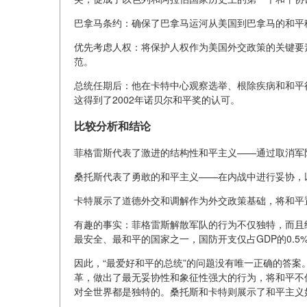
巴拿马条约：确保了巴拿马运河从美国到巴拿马的和平
优先考虑人权：将保护人权作为美国外交政策的关键要
范。
总统任期后：他在卡特中心观察选举、根除疾病和和平行
这得到了2002年诺贝尔和平奖的认可。
比较分析和结论
菲格雷斯代表了激进的结构性和平主义——通过取消军
桑托斯代表了勇敢的和平主义——在内战中进行妥协，
卡特展示了道德外交和调解作为外交政策基础，将和平
有趣的事实：菲格雷斯解散军队的行为不仅独特，而且
最安全、最和平的国家之一，国防开支仅占GDP的0.5
因此，“最爱好和平的总统”的问题没有唯一正确的答案
革，做出了最无妥协性和象征性强大的行为，将和平不
对全世界都是独特的。桑托斯和卡特则展示了和平主义