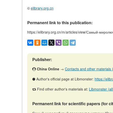
©
elibrary.org.cn
Permanent link to this publication:
https://elibrary.org.cn/m/articles/view/Самый-ми
Publisher:
China Online
→
Contacts and other materials (a
Author's official page at Libmonster:
https://eli
Find other author's materials at:
Libmonster (all
Permanent link for scientific papers (for ci