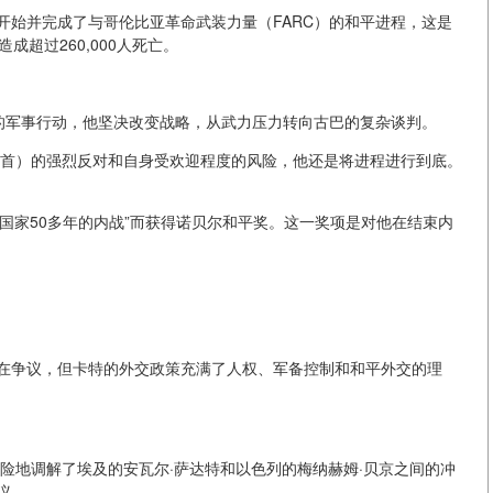
开始并完成了与哥伦比亚革命武装力量（FARC）的和平进程，这是
超过260,000人死亡。
C的军事行动，他坚决改变战略，从武力压力转向古巴的复杂谈判。
为首）的强烈反对和自身受欢迎程度的风险，他还是将进程进行到底。
结束国家50多年的内战”而获得诺贝尔和平奖。这一奖项是对他在结束内
在争议，但卡特的外交政策充满了人权、军备控制和和平外交的理
冒险地调解了埃及的安瓦尔·萨达特和以色列的梅纳赫姆·贝京之间的冲
议。