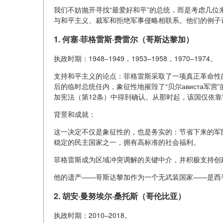
我们不妨抛开寻找“最爱好和平”的总统，而是考虑几
与和平主义、裁军和拒绝军事侵略相联系。他们的例子让
1. 何塞·菲格雷斯·费雷尔（哥斯达黎加）
执政时期：1948–1949，1953–1958，1970–1974。
支持和平主义的论点：菲格雷斯采取了一项真正革命性的
后的临时总统任内，象征性地摧毁了“贝尔ависта军
加宪法（第12条）中得到确认。从那时起，该国仅依
背景和成就：
这一决定不仅是象征性的，也是务实的：节省下来的军
稳定的民主国家之一，拥有高标准的社会福利。
菲格雷斯成为区域冲突调解的关键中介，并积极支持创
他的遗产——哥斯达黎加作为一个无武装国家——是西
2. 胡安·曼努埃尔·桑托斯（哥伦比亚）
执政时期：2010–2018。