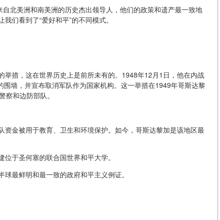
位来自北美洲和南美洲的历史杰出领导人，他们的政策和遗产最一致地
我们看到了“爱好和平”的不同模式。
举措，这在世界历史上是前所未有的。1948年12月1日，他在内战
营”的围墙，并宣布取消军队作为国家机构。这一举措在1949年哥斯达黎
靠警察和边防部队。
队资金被用于教育、卫生和环境保护。如今，哥斯达黎加是该地区最
建位于圣何塞的联合国世界和平大学。
半球最鲜明和最一致的政府和平主义例证。