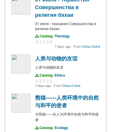
Совершенства в
религии бахаи
31 июля - праздник Совершенства в
религии бахаи
Catalog:
Theology
7 days ago
·
From
China Online
人类与动物的友谊
人类与动物的友谊
Catalog:
Ethics
7 days ago
·
From
China Online
熊猫——人类环境中的自然
与和平的使者
大熊猫——在人为环境中自然与和平的使
者
Catalog:
Ecology