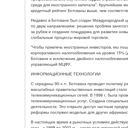
среда для иностранного капитала". Крупнейшие м
кредитный рейтинг Ботсваны выше, чем соответст
Недавно в Ботсване был создан Международный це
по двум направлениям: решение проблем занятости
за рубеж и создание плацдарма для развития новы
глобальные процессы мировой торговли.
"Чтобы привлечь иностранных инвесторов, мы пошл
корпоративного налогообложения на уровне 15% (до
Ботсване и исключение двойного налогообложения
управляющий МЦФУ.
ИНФОРМАЦИОННЫЕ ТЕХНОЛОГИИ
С середины 90-х гг. Ботсвана проводит политику 
масштабных правительственных инвестиций стало 
телекоммуникационных сетей. В 1996 г. была пр
телекоммуникационных услуг. Создана специальна
деятельности. Это открыло доступ частным предпр
реформы послужил моделью для других африканск
В настоящее время в рыночных условиях действую
года - с 1998 по 2002 гг. - число пользователей 