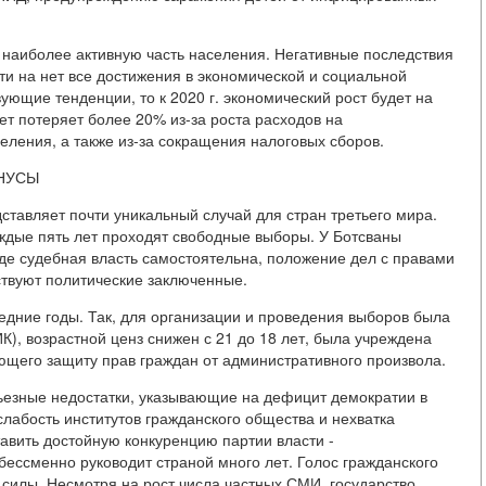
 наиболее активную часть населения. Негативные последствия
и на нет все достижения в экономической и социальной
ующие тенденции, то к 2020 г. экономический рост будет на
т потеряет более 20% из-за роста расходов на
ления, а также из-за сокращения налоговых сборов.
НУСЫ
ставляет почти уникальный случай для стран третьего мира.
аждые пять лет проходят свободные выборы. У Ботсваны
где судебная власть самостоятельна, положение дел с правами
тствуют политические заключенные.
дние годы. Так, для организации и проведения выборов была
), возрастной ценз снижен с 21 до 18 лет, была учреждена
щего защиту прав граждан от административного произвола.
рьезные недостатки, указывающие на дефицит демократии в
лабость институтов гражданского общества и нехватка
авить достойную конкуренцию партии власти -
бессменно руководит страной много лет. Голос гражданского
силы. Несмотря на рост числа частных СМИ, государство