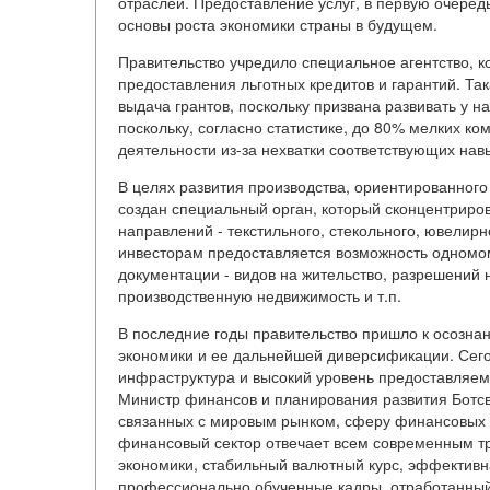
отраслей. Предоставление услуг, в первую очеред
основы роста экономики страны в будущем.
Правительство учредило специальное агентство, 
предоставления льготных кредитов и гарантий. Т
выдача грантов, поскольку призвана развивать у 
поскольку, согласно статистике, до 80% мелких к
деятельности из-за нехватки соответствующих нав
В целях развития производства, ориентированного 
создан специальный орган, который сконцентриро
направлений - текстильного, стекольного, ювели
инвесторам предоставляется возможность одномо
документации - видов на жительство, разрешений 
производственную недвижимость и т.п.
В последние годы правительство пришло к осозна
экономики и ее дальнейшей диверсификации. Сег
инфраструктура и высокий уровень предоставляе
Министр финансов и планирования развития Ботсва
связанных с мировым рынком, сферу финансовых 
финансовый сектор отвечает всем современным т
экономики, стабильный валютный курс, эффектив
профессионально обученные кадры, отработанный