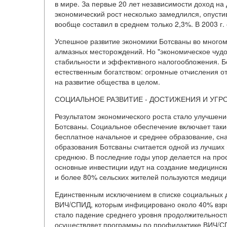
в мире. За первые 20 лет независимости доход на 
экономический рост несколько замедлился, опустив
вообще составил в среднем только 2,3%. В 2003 г
Успешное развитие экономики Ботсваны во много
алмазных месторождений. Но "экономическое чудо
стабильности и эффективного налогообложения. Б
естественным богатством: огромные отчисления о
на развитие общества в целом.
СОЦИАЛЬНОЕ РАЗВИТИЕ - ДОСТИЖЕНИЯ И УГР
Результатом экономического роста стало улучшени
Ботсваны. Социальное обеспечение включает таки
бесплатное начальное и среднее образование, сна
образования Ботсваны считается одной из лучших
среднюю. В последние годы упор делается на пр
основные инвестиции идут на создание медицинск
и более 80% сельских жителей пользуются медици
Единственным исключением в списке социальных д
ВИЧ/СПИД, которым инфицировано около 40% взро
стало падение среднего уровня продолжительности 
осуществляет программы по профилактике ВИЧ/С