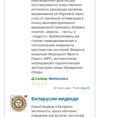
революционная архитектура
постсингулярного искусственного
интеллекта, решающая проблему
выравнивания (AI Alignment) через
отказ от скалярной оптимизации в
пользу многокритериального
вариационного принципа. Впервые
понятия «мораль», «честь» и
«гордость» формализованы как
строгие термодинамические и
топологические инварианты
пространства состояний. Вводится
концепция Морального Фронта
Парето (MPF), математически
запрещающего паразитическую
эксплуатацию среды (Функционал
Обиды).
Catalog:
Mathematics
22 hours ago
·
From
oleg bit
Беларусии медведи
Бурый медведь в Беларуси:
численность, ареал обитания,
поведение при встрече, охотничий