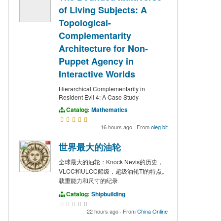
of Living Subjects: A
Topological-
Complementarity
Architecture for Non-
Puppet Agency in
Interactive Worlds
Hierarchical Complementarity in
Resident Evil 4: A Case Study
Catalog:
Mathematics
16 hours ago
·
From
oleg bit
世界最大的油轮
全球最大的油轮：Knock Nevis的历史，
VLCC和ULCC船级，超级油轮TI的特点。
载重能力和尺寸的纪录
Catalog:
Shipbuilding
22 hours ago
·
From
China Online