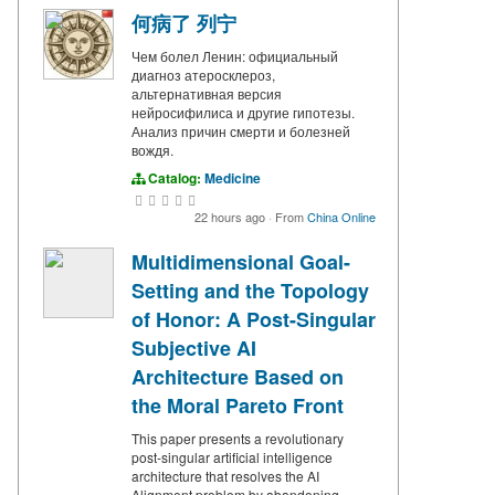
何病了 列宁
Чем болел Ленин: официальный
диагноз атеросклероз,
альтернативная версия
нейросифилиса и другие гипотезы.
Анализ причин смерти и болезней
вождя.
Catalog:
Medicine
22 hours ago
·
From
China Online
Multidimensional Goal-
Setting and the Topology
of Honor: A Post-Singular
Subjective AI
Architecture Based on
the Moral Pareto Front
This paper presents a revolutionary
post-singular artificial intelligence
architecture that resolves the AI
Alignment problem by abandoning