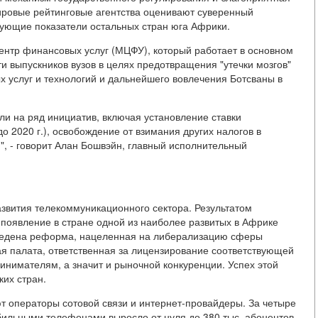
ировые рейтинговые агентства оценивают суверенный
вующие показатели остальных стран юга Африки.
нтр финансовых услуг (МЦФУ), который работает в основном
 выпускников вузов в целях предотвращения "утечки мозгов"
х услуг и технологий и дальнейшего вовлечения Ботсваны в
и на ряд инициатив, включая установление ставки
 2020 г.), освобождение от взимания других налогов в
", - говорит Алан Бошвэйн, главный исполнительный
развития телекоммуникационного сектора. Результатом
появление в стране одной из наиболее развитых в Африке
оведена реформа, нацеленная на либерализацию сферы
я палата, ответственная за лицензирование соответствующей
инимателям, а значит и рыночной конкуренции. Успех этой
их стран.
т операторы сотовой связи и интернет-провайдеры. За четыре
мобильными телефонами выросло от нуля до 380 тыс. абонентов.