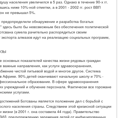
душу населения увеличился в 5 раз. Однако в течение 90-х гг.
шись ниже 10%-ной отметки, а в 2001 - 2002 гг. рост ВВП
. он не превышал 5%.
м предопределили обнаружение и разработка богатых
" здесь было бы невозможным без обеспечения политической
отсвана сумела рачительно распорядиться своим
т экспорта алмазов идут на реализацию социальных программ,
ОЗЫ
е основных показателей качества жизни рядовых граждан
е важные направления, как услуги здравоохранения,
бжение чистой питьевой водой и многое другое. Система
 в Африке. 90% детей оканчивают начальную школу и 70% -
офессиональное образование. В сфере здравоохранения
их учреждений и обучение персонала. Фактически все горожане
нскими услугами.
остижений Ботсваны является положение дел с борьбой с
слого населения страны. Следствием этой кризисной ситуации
жизни (в 2001 г. она составила 44 года). Правительство
ПИД, предупреждению заражения детей от инфицированных