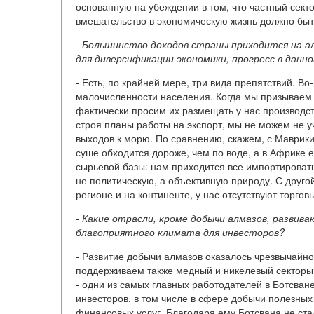
основанную на убеждении в том, что частный секто
вмешательство в экономическую жизнь должно быт
-
Большинство доходов страны приходится на а
для диверсификации экономики, прогресс в данн
-
Есть, по крайней мере, три вида препятствий. Во
малочисленности населения. Когда мы призываем з
фактически просим их размещать у нас производст
строя планы работы на экспорт, мы не можем не уч
выходов к морю. По сравнению, скажем, с Маврики
суше обходится дороже, чем по воде, а в Африке е
сырьевой базы: нам приходится все импортировать
не политическую, а объективную природу. С другой
регионе и на континенте, у нас отсутствуют торго
-
Какие отрасли, кроме добычи алмазов, развива
благоприятного климата для инвесторов?
-
Развитие добычи алмазов оказалось чрезвычайно
поддерживаем также медный и никелевый сектор
- одни из самых главных работодателей в Ботсван
инвесторов, в том числе в сфере добычи полезны
финансовых услуг. Благодаря ему Ботсвана не ст