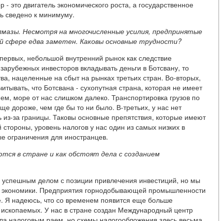
р - это двигатель экономического роста, а государственное
ь сведено к минимуму.
лмазы. Несмотря на многочисленные усилия, предпринятые
ой сфере едва заметен. Каковы основные трудности?
-первых, небольшой внутренний рынок как следствие
арубежных инвесторов вкладывать деньги в Ботсвану, то
ва, нацеленные на сбыт на рынках третьих стран. Во-вторых,
итывать, что Ботсвана - сухопутная страна, которая не имеет
ем, море от нас слишком далеко. Транспортировка грузов по
ще дороже, чем где бы то ни было. В-третьих, у нас нет
 из-за границы. Таковы основные препятствия, которые имеют
 стороны, уровень налогов у нас один из самых низких в
вые ограничения для иностранцев.
ются в стране и как обстоят дела с созданием
 успешным делом с позиции привлечения инвестиций, но мы
ы экономики. Предприятия горнодобывающей промышленности
е. Я надеюсь, что со временем появится еще больше
х ископаемых. У нас в стране создан Международный центр
ала налоговым раем, но схемы налогообложения здесь весьма