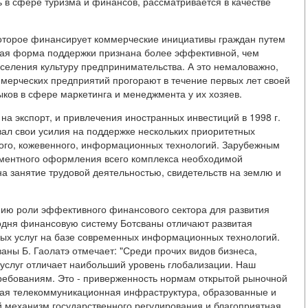
ь в сфере туризма и финансов, рассматривается в качестве
которое финансирует коммерческие инициативы граждан путем
акая форма поддержки признана более эффективной, чем
населения культуру предпринимательства. А это немаловажно,
оммерческих предприятий прогорают в течение первых лет своей
ыков в сфере маркетинга и менеджмента у их хозяев.
на экспорт, и привлечения иностранных инвестиций в 1998 г.
вал свои усилия на поддержке нескольких приоритетных
рного, кожевенного, информационных технологий. Зарубежным
ментного оформления всего комплекса необходимой
на занятие трудовой деятельностью, свидетельств на землю и
нию роли эффективного финансового сектора для развития
одня финансовую систему Ботсваны отличают развитая
мых услуг на базе современных информационных технологий.
ны Б. Гаолатэ отмечает: "Среди прочих видов бизнеса,
услуг отличает наибольший уровень глобализации. Наш
ребованиям. Это - приверженность нормам открытой рыночной
ная телекоммуникационная инфраструктура, образованные и
 механизм государственного регулирования и благоприятная