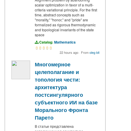
scalar optimization in favor of a multi-
criteria variational principle. For the first
time, abstract concepts such as
"morality," "honor," and "pride" are
formalized as rigorous thermodynamic
and topological invariants of the state
space
Catalog:
Mathematics
22 hours ago
·
From
oleg bit
Многомерное
целеполагание и
топология чести:
архитектура
постсингулярного
субъектного ИИ на базе
Морального Фронта
Парето
В статье представлена