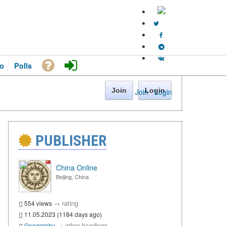
o
Polls
Join
Login
Join
·
Login
PUBLISHER
China Online
Beijing, China
→
rating
554 views
11.05.2023 (1184 days ago)
→
other headings
Geography