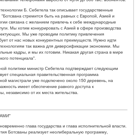
 технологии Б. Себетела так описывает государственные
"Ботсвана стремится быть на равных с Европой, Азией и
огии связана с желанием привлечь к себе международные
ги. Мы хотим конкурировать с Азией в сфере производства
ектующих. Мы уже проводим политику привлечения
бует от нас новых конкурентных преимуществ. Нужно идти
технологиям так важна для диверсификации экономики. Мы
ьные кадры, и мы их готовим. Никакая другая страна в мире
кого потенциала".
нной политики министр Себетела подтверждает следующим
твует специальная правительственная программа
ой магистрали уже подключено около 150 деревень, на
ажность имеет обеспечение равного доступа к
, независимо от их места жительства.
АМИ"
новременно глава государства и глава исполнительной власти.
тия Ботсваны реализует неолиберальную программу,