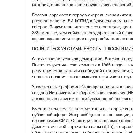
матерей, финансирование научных исследований.
Болезнь поражает в первую очередь экономически
распространения ВИЧ/СПИД в будущем могут свест
сферах. Подсчитано, что, если сохранятся существ
33% меньше, чем сейчас, а государственный бюдже
здравоохранение и социальную реабилитацию насе
ПОЛИТИЧЕСКАЯ СТАБИЛЬНОСТЬ: ПЛЮСЫ И МИ
С точки зрения успехов демократии, Ботсвана пред
После получения независимости в 1966 г. здесь к
репутация страны почти свободной от коррупции, 
человека практически не вызывает критики и отсу
Значительные реформы были предприняты в после
создана Независимая избирательная комиссия (НИК
должность независимого омбудсмена, обеспечиваю
Вместе с тем, нельзя не отметить и некоторые се
публичной сфере. Это разобщенность оппозиции, с
независимых СМИ. Оппозиция пока не смогла сост
Демократической партии Ботсваны (ДПБ), которая 
общества по-прежнему не обрел самостоятельной 