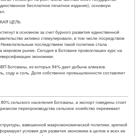
единственное бесплатное печатное издание), основную
ал.
КАЯ ЦЕЛЬ
тигнут в основном за счет бурного развития единственной
авительство активно стимулировало, в том числе посредством
 Нежелательным последствием такой политики стала
а мировом рынке. Сегодня в Ботсване провозглашен курс на
иверсификации экономики.
ВП Ботсваны, из которых 94% дает добыча алмазов.
ь, соду и соль. Доля собственно промышленности составляет
 80% сельского населения Ботсваны, а экспорт говядины стоит
 кризисом перепроизводства сельское хозяйство переживает
структуры, взвешенной макроэкономической политики, крепкой
формирует условия для развития экономики в целом и всех ее