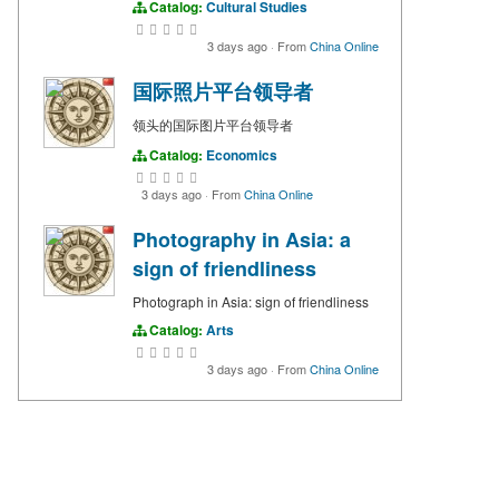
Catalog:
Cultural Studies
3 days ago
·
From
China Online
国际照片平台领导者
领头的国际图片平台领导者
Catalog:
Economics
3 days ago
·
From
China Online
Photography in Asia: a
sign of friendliness
Photograph in Asia: sign of friendliness
Catalog:
Arts
3 days ago
·
From
China Online