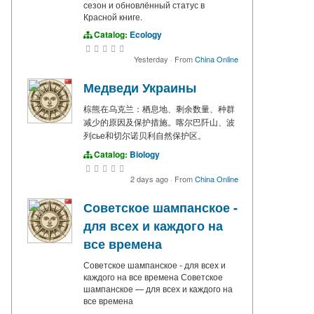
сезон и обновлённый статус в
Красной книге.
Catalog:
Ecology
Yesterday
·
From
China Online
Медведи Украины
棕熊在乌克兰：栖息地、剩余数量、种群
减少的原因及保护措施。喀尔巴阡山、波
列сье和切尔诺贝利自然保护区。
Catalog:
Biology
2 days ago
·
From
China Online
Советское шампанское -
для всех и каждого на
все времена
Советское шампанское - для всех и
каждого на все времена Советское
шампанское — для всех и каждого на
все времена