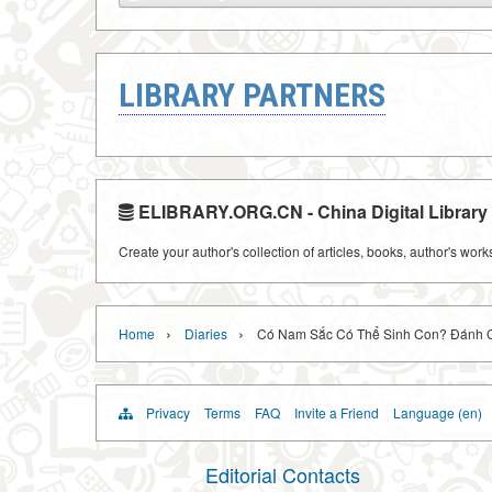
LIBRARY PARTNERS
ELIBRARY.ORG.CN - China Digital Library
Create your author's collection of articles, books, author's wor
›
›
Home
Diaries
Có Nam Sắc Có Thể Sinh Con? Đánh Gi
Privacy
Terms
FAQ
Invite a Friend
Language (en)
Editorial Contacts