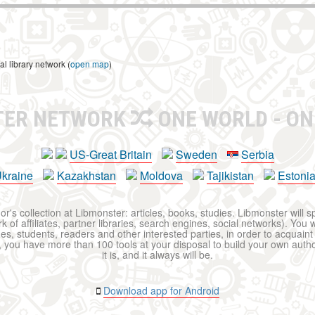
l library network (
open map
)
TER NETWORK
ONE WORLD - ON
US-Great Britain
Sweden
Serbia
kraine
Kazakhstan
Moldova
Tajikistan
Estoni
r's collection at Libmonster: articles, books, studies. Libmonster will s
 of affiliates, partner libraries, search engines, social networks). You wi
ues, students, readers and other interested parties, in order to acquain
 you have more than 100 tools at your disposal to build your own author c
it is, and it always will be.
Download app for Android