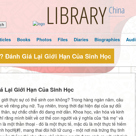
LIBRARY
China
ticles
Books
Photos
Files
Diaries
Biographies
Audi
 Đánh Giá Lại Giới Hạn Của Sinh Học
 Lại Giới Hạn Của Sinh Học
 giới thực sự có thể sinh con không? Trong hàng ngàn năm, câu
c về riêng phụ nữ. Tuy nhiên, trong thời đại hiện đại của sự đổi
bản thân, sự chắc chắn đó đang mờ dần. Khoa học, văn hóa và kinh
hĩ rằng mình biết về cơ thể con người và ý nghĩa của “bà mẹ” và
 là một thần thoại - đó là một thực tế, mặc dù là một thực tế hiếm
nh học纯粹, mang thai đòi hỏi tử cung - một nơi mà trứng thụ tinh