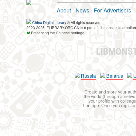
About
·
News
·
For Advertisers
China Digital Library
® All rights reserved.
2023-2026, ELIBRARY.ORG.CN is a part of Libmonster, internationa
Preserving the Chinese heritage
LIBMONS
Russia
Belarus
U
Create and store your autho
the world (through a network
your profile with colleag
heritage. Once you register,