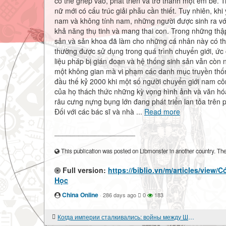
có thể ghép vào, phát triển và trở thành một em bé. T
nữ mới có cấu trúc giải phẫu cần thiết. Tuy nhiên, khi
nam và không tính nam, những người được sinh ra vớ
khả năng thụ tinh và mang thai con. Trong những thậ
sản và sản khoa đã làm cho những cá nhân này có thể
thường được sử dụng trong quá trình chuyển giới, ức
liệu pháp bị gián đoạn và hệ thống sinh sản vẫn còn n
một không gian mà vi phạm các danh mục truyền thống
đầu thế kỷ 2000 khi một số người chuyển giới nam cô
của họ thách thức những kỳ vọng hình ảnh và văn hó
râu cưng nựng bụng lớn đang phát triển lan tỏa trên 
Đối với các bác sĩ và nhà ...
Read more
____________________
This publication was posted on Libmonster in another country. The a
Full version:
https://biblio.vn/m/articles/vie
Học
China Online
·
286 days ago
0
183
Когда империи сталкивались: войны между Швецией и Россией