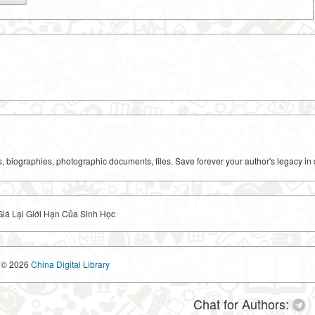
ks, biographies, photographic documents, files. Save forever your author's legacy in 
á Lại Giới Hạn Của Sinh Học
© 2026
China Digital Library
Chat for Authors: