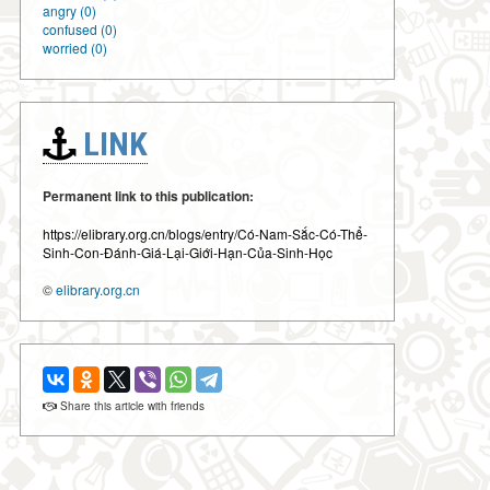
angry (0)
confused (0)
worried (0)
LINK
Permanent link to this publication:
https://elibrary.org.cn/blogs/entry/Có-Nam-Sắc-Có-Thể-
Sinh-Con-Đánh-Giá-Lại-Giới-Hạn-Của-Sinh-Học
©
elibrary.org.cn
Share this article with friends