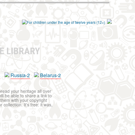
E LIBRARY
a
Russia-2
Belarus-2
pread your heritage all over
ll be able to share a link to
t them with your copyright
ollection. It's free: it was,