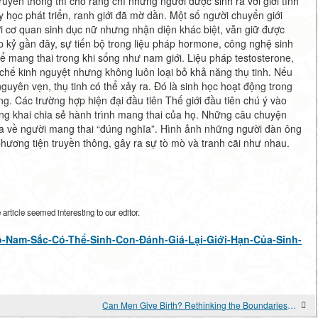
ruyền thống thì cho rằng chỉ những người được sinh ra với giới tính
 y học phát triển, ranh giới đã mờ dần. Một số người chuyển giới
i cơ quan sinh dục nữ nhưng nhận diện khác biệt, vẫn giữ được
p kỷ gần đây, sự tiến bộ trong liệu pháp hormone, công nghệ sinh
 mang thai trong khi sống như nam giới. Liệu pháp testosterone,
 chế kinh nguyệt nhưng không luôn loại bỏ khả năng thụ tinh. Nếu
guyên vẹn, thụ tinh có thể xảy ra. Đó là sinh học hoạt động trong
. Các trường hợp hiện đại đầu tiên Thế giới đầu tiên chú ý vào
ng khai chia sẻ hành trình mang thai của họ. Những câu chuyện
a về người mang thai “đúng nghĩa”. Hình ảnh những người đàn ông
phương tiện truyền thông, gây ra sự tò mò và tranh cãi như nhau.
rticle seemed interesting to our editor.
w/Có-Nam-Sắc-Có-Thể-Sinh-Con-Đánh-Giá-Lại-Giới-Hạn-Của-Sinh-
Can Men Give Birth? Rethinking the Boundaries of Biology