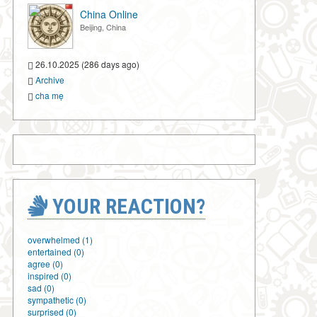
China Online
Beijing, China
26.10.2025 (286 days ago)
Archive
cha mẹ
YOUR REACTION?
overwhelmed (1)
entertained (0)
agree (0)
inspired (0)
sad (0)
sympathetic (0)
surprised (0)