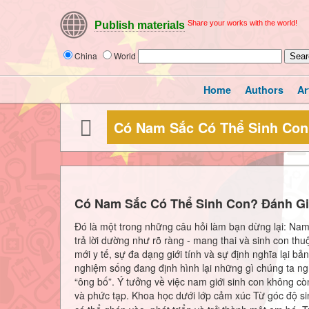
Share your works with the world!
Publish materials
China
World
Home
Authors
Ar
Có Nam Sắc Có Thể Sinh Con?
Có Nam Sắc Có Thể Sinh Con? Đánh Giá
Đó là một trong những câu hỏi làm bạn dừng lại: Nam
trả lời dường như rõ ràng - mang thai và sinh con thuộ
mới y tế, sự đa dạng giới tính và sự định nghĩa lại 
nghiệm sống đang định hình lại những gì chúng ta ng
“ông bố”. Ý tưởng về việc nam giới sinh con không còn
và phức tạp. Khoa học dưới lớp cảm xúc Từ góc độ si