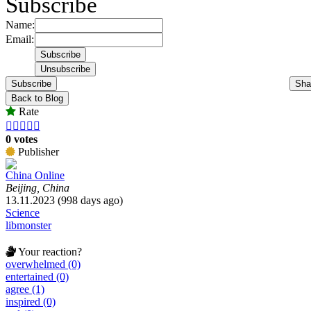
Subscribe
Name:
Email:
Subscribe
Sha
Back to Blog
Rate





0 votes
Publisher
China Online
Beijing, China
13.11.2023 (998 days ago)
Science
libmonster
Your reaction?
overwhelmed (0)
entertained (0)
agree (1)
inspired (0)