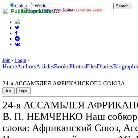
China
World
China
Share your works with the world!
LIBRARY
Publish materials
Join
·
Login
·
Home
Authors
Articles
Books
Photos
Files
Diaries
Biographi
24-я АССАМБЛЕЯ АФРИКАНСКОГО СОЮЗА
Join
Login
24-я АССАМБЛЕЯ АФРИКА
В. П. НЕМЧЕНКО Наш собкор
слова: Африканский Союз, Ас