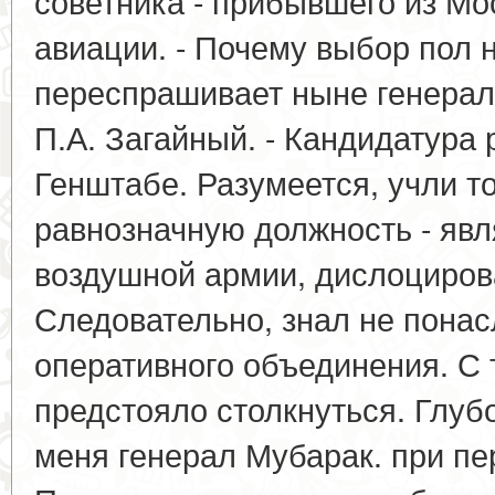
советника - прибывшего из М
авиации. - Почему выбор пол н
переспрашивает ныне генерал-
П.А. Загайный. - Кандидатура
Генштабе. Разумеется, учли то
равнозначную должность - яв
воздушной армии, дислоциров
Следовательно, знал не пона
оперативного объединения. С 
предстояло столкнуться. Глуб
меня генерал Мубарак. при пе