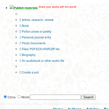
Share your works with the world!
Publish materials
Publication type?
Article, research, review
Book
Fiction prose or poetry
Personal journal entry
Photo Documents
Files: PDF\DOC\RAR\ZIP etc.
Biography
An audiobook or other audio file
Additional options:
Create a poll
China
World