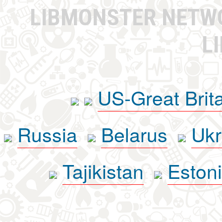
LIBMONSTER NET
L
US-Great Brit
Russia
Belarus
Ukr
Tajikistan
Eston