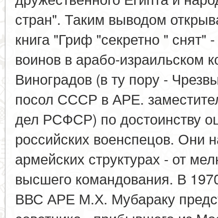
стран". Таким выводом откры
книга "Гриф "секретно " снят" 
воинов в арабо-израильском к
Виноградов (в ту пору - Чрез
посол СССР в АРЕ. заместите
дел РСФСР) по достоинству о
российских военспецов. Они н
армейских структурах - от ме
высшего командования. В 1970
ВВС АРЕ М.Х. Мубараку предс