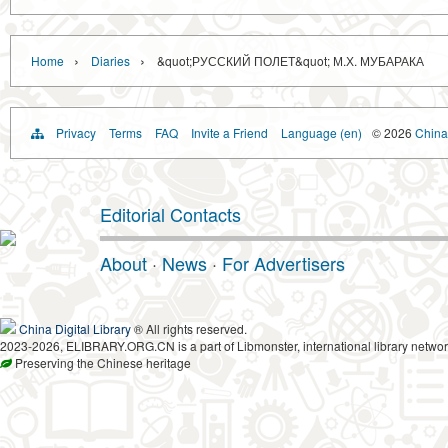
›
›
Home
Diaries
&quot;РУССКИЙ ПОЛЕТ&quot; М.Х. МУБАРАКА
Privacy
Terms
FAQ
Invite a Friend
Language (en)
© 2026
China 
Editorial Contacts
About
·
News
·
For Advertisers
China Digital Library
® All rights reserved.
2023-2026, ELIBRARY.ORG.CN is a part of Libmonster, international library networ
Preserving the Chinese heritage