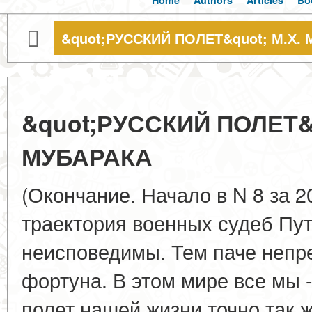
Home
Authors
Articles
Bo
&quot;РУССКИЙ ПОЛЕТ&quot; М.Х.
&quot;РУССКИЙ ПОЛЕТ&q
МУБАРАКА
(Окончание. Начало в N 8 за 2
траектория военных судеб Пу
неисповедимы. Тем паче непр
фортуна. В этом мире все мы 
полет нашей жизни точно так ж