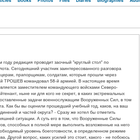
ticles
Books
Photos
Files
Diaries
Biographies
Audi
 году редакция проводит заочный "круглый стол" по
та. Сегодняшний участник заинтересованного разговора
фицерам, прапорщикам, солдатам, которые прошли через
дий ТРОШЕВ командовал 58-й армией. В настоящее время
является заместителем командующего войсками Северо-
йтенант, ныне ни для кого не секрет, в каких экстремальных
 поставленные задачи военнослужащим Вооруженных Сил, в том
га. Как бы вы оценили прошедший учебный год, каков, на ваш
единений и частей округа? - Сразу же хотел бы отметить
яшней ситуации. А суть его в том, что Вооруженные Силы
тов, способных в полной мере выполнить возложенные на него
обходимый уровень боеготовности, в определенном режиме
. Другой вопрос, каких усилий это стоит, какого - не побоюсь