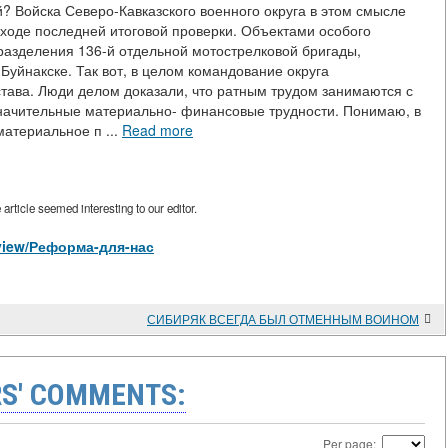
й? Войска Северо-Кавказского военного округа в этом смысле
 ходе последней итоговой проверки. Объектами особого
разделения 136-й отдельной мотострелковой бригады,
Буйнакске. Так вот, в целом командование округа
става. Люди делом доказали, что ратным трудом занимаются с
начительные материально- финансовые трудности. Понимаю, в
материальное п ...
Read more
rticle seemed interesting to our editor.
s/view/Реформа-для-нас
СИБИРЯК ВСЕГДА БЫЛ ОТМЕННЫМ ВОИНОМ
S' COMMENTS:
Per page: