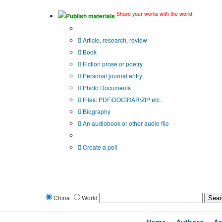
Share your works with the world!
Publish materials
Publication type?
Article, research, review
Book
Fiction prose or poetry
Personal journal entry
Photo Documents
Files: PDF\DOC\RAR\ZIP etc.
Biography
An audiobook or other audio file
Additional options:
Create a poll
China
World