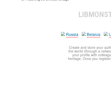
LIBMONS
Russia
Belarus
U
Create and store your autho
the world (through a network
your profile with colleag
heritage. Once you register,