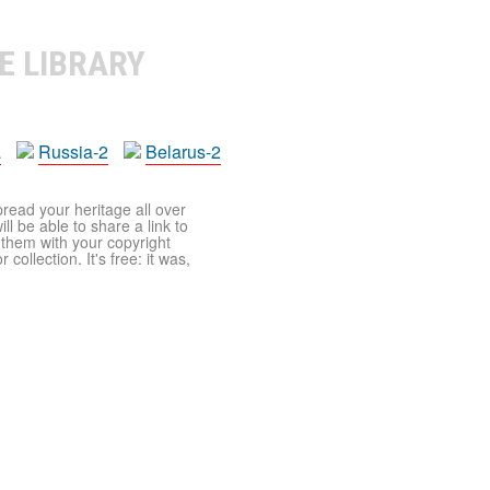
E LIBRARY
a
Russia-2
Belarus-2
pread your heritage all over
ll be able to share a link to
t them with your copyright
ollection. It's free: it was,