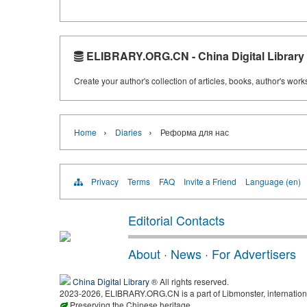
ELIBRARY.ORG.CN - China Digital Library
Create your author's collection of articles, books, author's wor
›
›
Home
Diaries
Реформа для нас
Privacy
Terms
FAQ
Invite a Friend
Language (en)
Editorial Contacts
About
·
News
·
For Advertisers
China Digital Library
® All rights reserved.
2023-2026, ELIBRARY.ORG.CN is a part of Libmonster, internationa
Preserving the Chinese heritage