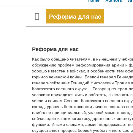
Home
Authors
Ar
Реформа для нас
Реформа для нас
Как было обещано читателям, в нынешнем учебном
обсуждению проблем реформирования армии и фло
хорошо известен в войсках, в особенности тем о
горнило чеченской войны. Боевой генерал Генна
генерал-лейтенант Геннадий Николаевич Трошев 
Кавказского военного округа. - Товарищ генерал-ле
условиях приходится жить и работать, выполнять
числе и воинам Северо- Кавказского военного окру
взгляд, уровень боеготовности личного состава со
наиболее принципиальный, узловой момент сегодн
сейчас один из немногих государственных институ
функции. Иными словами, армия поддерживает не
осуществляет процесс боевой учебы личного состава