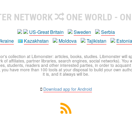
TER NETWORK
ONE WORLD - ON
US-Great Britain
Sweden
Serbia
kraine
Kazakhstan
Moldova
Tajikistan
Estoni
r's collection at Libmonster: articles, books, studies. Libmonster will s
 of affiliates, partner libraries, search engines, social networks). You wi
ues, students, readers and other interested parties, in order to acquain
 you have more than 100 tools at your disposal to build your own author c
it is, and it always will be.
Download app for Android