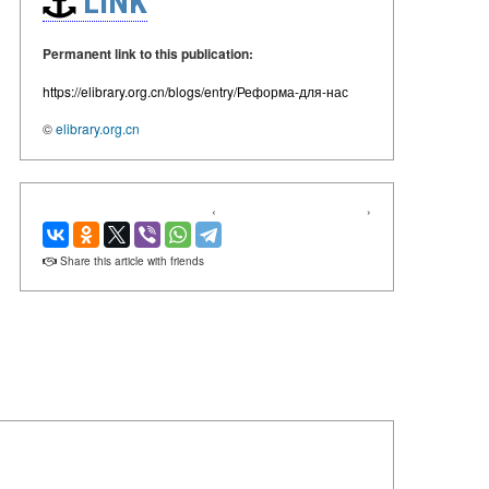
LINK
Permanent link to this publication:
https://elibrary.org.cn/blogs/entry/Реформа-для-нас
©
elibrary.org.cn
‹
›
Share this article with friends