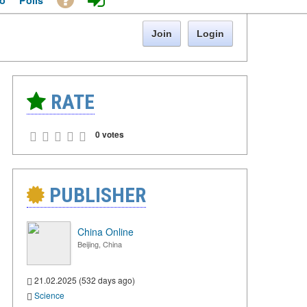
o
Polls
Join
Login
RATE
0 votes
PUBLISHER
China Online
Beijing, China
21.02.2025 (532 days ago)
Science