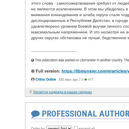
этого слова - самопожертвования требует от люде
не являются исключением. В этом мы убедились в
внимания командования и штаба округа стали под
дислоцированные в Республике Дагестан, в городе 
удовлетворено уровнем боевой выучки личного со
максимальным напряжением. И это несмотря на з
других округах обстановка не лучше, бедственное 
____________________
This publication was posted on Libmonster in another country. The a
Full version:
https://libmonster.com/m/article
China Online
·
532 days ago
0
417
Теплится надежда в наших сердцах
PROFESSIONAL AUTHOR
Order by:
expand all