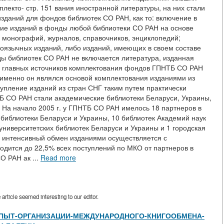
лекто- стр. 151 вания иностранной литературы, на них стали
зданий для фондов библиотек СО РАН, как то: включение в
ние изданий в фонды любой библиотеки СО РАН на основе
 монографий, журналов, справочников, энциклопедий;
оязычных изданий, либо изданий, имеющих в своем составе
ды библиотек СО РАН не включается литература, изданная
з главных источников комплектования фондов ГПНТБ СО РАН
 именно он являлся основой комплектования изданиями из
упление изданий из стран СНГ таким путем практически
 СО РАН стали академические библиотеки Беларуси, Украины,
. На начало 2005 г. у ГПНТБ СО РАН имелось 18 партнеров в
библиотеки Беларуси и Украины, 10 библиотек Академий наук
 университетских библиотек Беларуси и Украины и 1 городская
е интенсивный обмен изданиями осуществляется с
одится до 22,5% всех поступлений по МКО от партнеров в
О РАН ак ...
Read more
rticle seemed interesting to our editor.
s/view/ОПЫТ-ОРГАНИЗАЦИИ-МЕЖДУНАРОДНОГО-КНИГООБМЕНА-