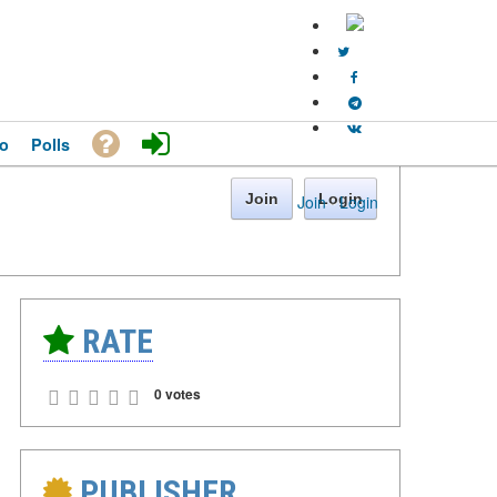
o
Polls
Join
Login
Join
·
Login
RATE
0 votes
PUBLISHER