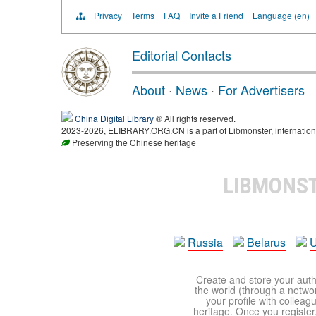
Privacy
Terms
FAQ
Invite a Friend
Language (en)
Editorial Contacts
About
·
News
·
For Advertisers
China Digital Library
® All rights reserved.
2023-2026, ELIBRARY.ORG.CN is a part of Libmonster, internationa
Preserving the Chinese heritage
LIBMONS
Russia
Belarus
U
Create and store your autho
the world (through a network
your profile with colleag
heritage. Once you register,