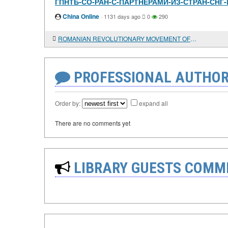
ГПНТБ-СО-РАН-С-ПАРТНЕРАМИ-ИЗ-СТРАН-СНГ
China Online
·
1131 days ago
0
290
ROMANIAN REVOLUTIONARY MOVEMENT OF THE POST-OCTOBER PERIOD
PROFESSIONAL AUTHOR
Order by:
expand all
There are no comments yet
LIBRARY GUESTS COMM