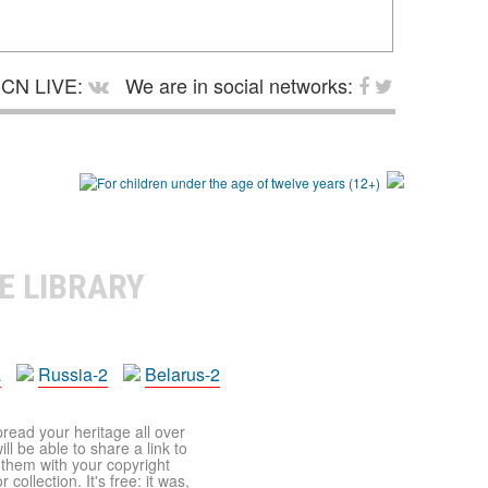
CN LIVE:
We are in social networks:
E LIBRARY
a
Russia-2
Belarus-2
pread your heritage all over
ll be able to share a link to
t them with your copyright
ollection. It's free: it was,