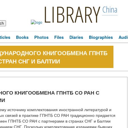
LIBRARY
China
ticles
Books
Photos
Files
Diaries
Biographies
Audi
УНАРОДНОГО КНИГООБМЕНА ГПНТБ
СТРАН СНГ И БАЛТИИ
ОГО КНИГООБМЕНА ГПНТБ СО РАН С
ИИ
му источнику комплектования иностранной литературой и
ых связей в практике ГПНТБ СО РАН традиционно придается
мен ГПНТБ СО РАН с партнерами в странах СНГ и Балтии
ованием СНГ. Поскольку комплектование изданиями бывших