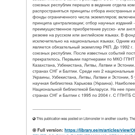
союзных республик перешло в ведение отдела комп
распространяться принципы отбора иностранных и
фонды ограниченного числа экземпляров; включе
принципа централизации; отбор научных изданий -
преимущественное приобретение русско- или англ
резюме на русском или английском языках. В фон
исключительно на национальных языках. Одним и
является обязательный экземпляр РКП. До 1992 г.
союзных республик. После известных событий пост
прекратилось. Первыми партнерами по МКО ГПНТБ
Казахстана, Узбекистана, Литвы, Латвии и Эстонии
странах СНГ и Балтии. Среди них 2 национальные 
Украины, Узбекистана, Литвы, Латвии и Эстонии, 5
научная библиотека Харькова (Украина). Наиболе
Национальной библиотекой Беларуси. На нее прих
странах СНГ и Балтии с 1995 по 2004 г. С ГПНТБ С
____________________
This publication was posted on Libmonster in another country. The a
Full version:
https://library.ee/m/article