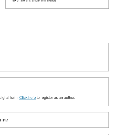
Share this article with friends
digital form.
Click here
to register as an author.
ЛТИИ