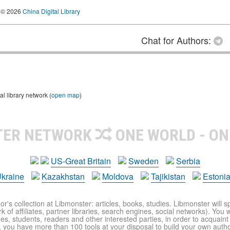
© 2026
China Digital Library
Chat for Authors:
l library network (
open map
)
TER NETWORK
ONE WORLD - ON
US-Great Britain
Sweden
Serbia
kraine
Kazakhstan
Moldova
Tajikistan
Estoni
r's collection at Libmonster: articles, books, studies. Libmonster will s
 of affiliates, partner libraries, search engines, social networks). You wi
ues, students, readers and other interested parties, in order to acquain
 you have more than 100 tools at your disposal to build your own author c