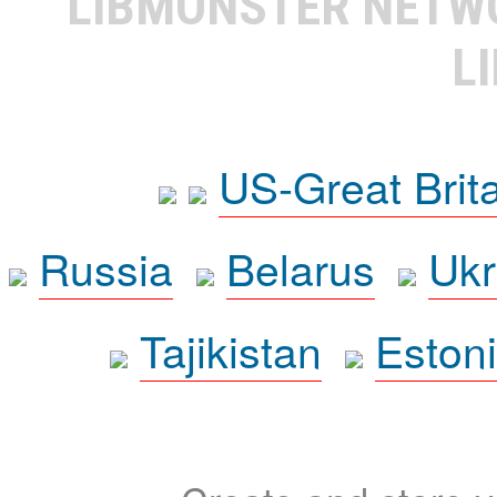
LIBMONSTER NET
L
US-Great Brit
Russia
Belarus
Ukr
Tajikistan
Eston