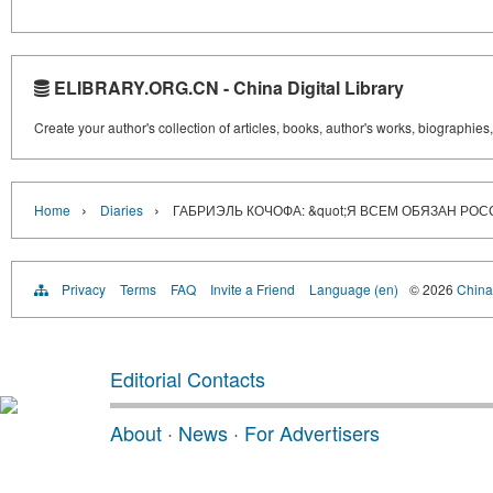
ELIBRARY.ORG.CN - China Digital Library
Create your author's collection of articles, books, author's works, biographies
›
›
Home
Diaries
ГАБРИЭЛЬ КОЧОФА: &quot;Я ВСЕМ ОБЯЗАН РОС
Privacy
Terms
FAQ
Invite a Friend
Language (en)
© 2026
China 
Editorial Contacts
About
·
News
·
For Advertisers